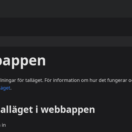
bbappen
llningar för talläget. För information om hur det fungerar 
läget
.
talläget i webbappen
 in