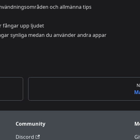
användningsområden och allmänna tips
 fångar upp ljudet
ngar synliga medan du använder andra appar
N
M
Community
M
Discord
Gi