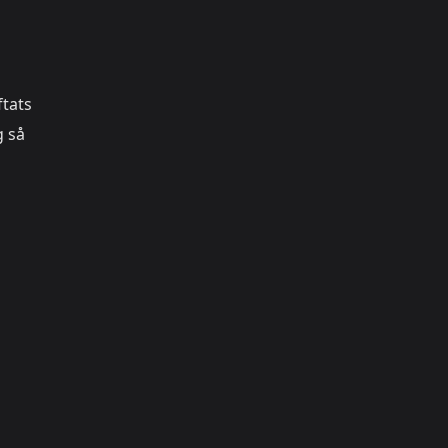
ftats
g så