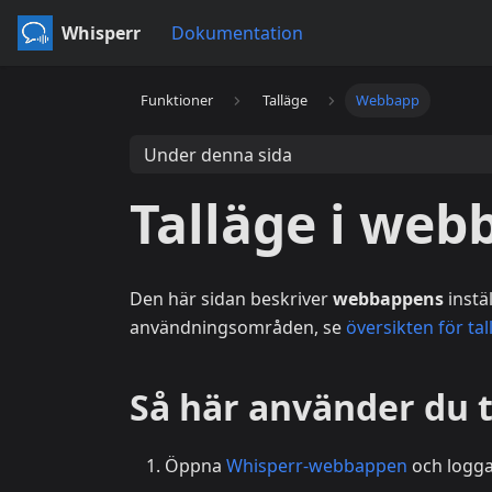
Whisperr
Dokumentation
Funktioner
Talläge
Webbapp
Under denna sida
Talläge i we
Den här sidan beskriver
webbappens
instä
användningsområden, se
översikten för tal
Så här använder du 
Öppna
Whisperr-webbappen
och logga