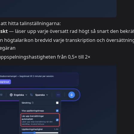
att hitta talinställningarna:
iskt
— läser upp varje översatt rad högt så snart den bekrä
en högtalarikon bredvid varje transkription och översättnin
begäran
ppspelningshastigheten från 0,5× till 2×