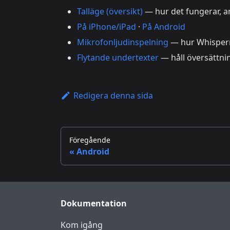
Talläge (översikt)
— hur det fungerar, 
På iPhone/iPad
·
På Android
Mikrofonljudinspelning
— hur Whisperr
Flytande undertexter
— håll översättni
Redigera denna sida
Föregående
Android
Dokumentation
Kom igång