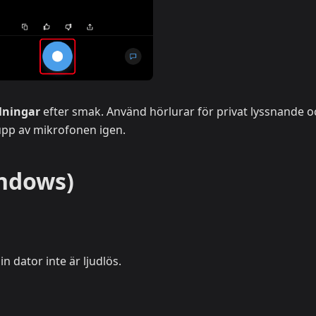
lningar
efter smak. Använd hörlurar för privat lyssnande o
 upp av mikrofonen igen.
indows)
in dator inte är ljudlös.