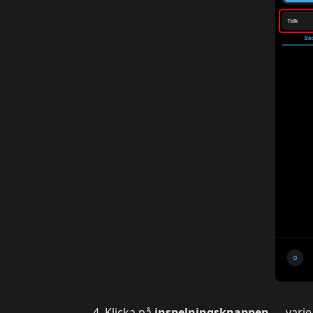
Klicka på
inspelningsknappen
— varje