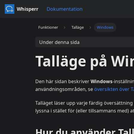
Whisperr
Dokumentation
Funktioner
Talläge
Windows
Under denna sida
Talläge på W
Den här sidan beskriver
Windows
-inställn
användningsområden, se
översikten över T
Talläget läser upp varje färdig översättnin
lyssna i stället för (eller tillsammans med) 
Hur du använder Tal