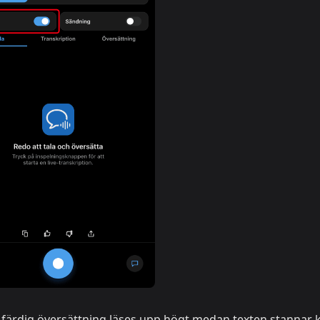
 färdig översättning läses upp högt medan texten stannar 