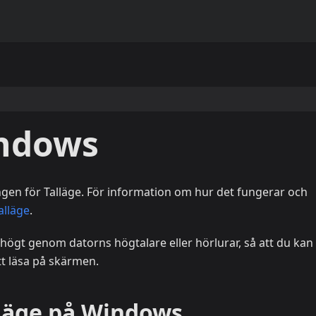
indows
ingen för Talläge. För information om hur det fungerar och
alläge
.
g högt genom datorns högtalare eller hörlurar, så att du kan
att läsa på skärmen.
läge på Windows