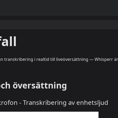
all
transkribering i realtid till liveöversättning — Whisperr ä
och översättning
krofon - Transkribering av enhetsljud