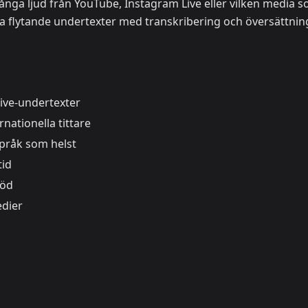
ånga ljud från YouTube, Instagram Live eller vilken media 
sa flytande undertexter med transkribering och översättning
live-undertexter
nationella tittare
språk som helst
tid
töd
edier