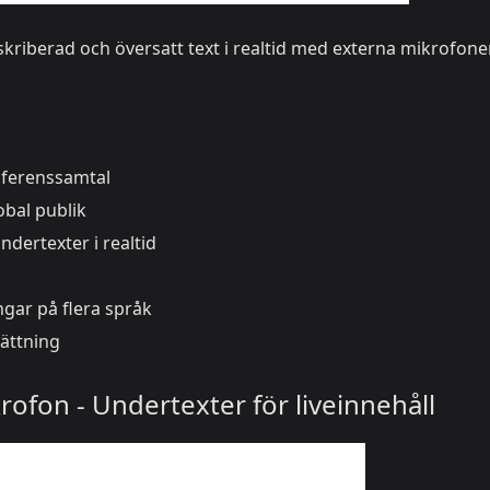
nskriberad och översatt text i realtid med externa mikrofoner
nferenssamtal
obal publik
dertexter i realtid
ar på flera språk
sättning
rofon - Undertexter för liveinnehåll