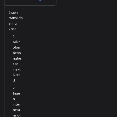
Ingen
transkrib
ering
visas
1.
Mikr
ofon
behö
righe
t är
inakt
ivera
d
2.
Inge
n
inter
neta
nslut