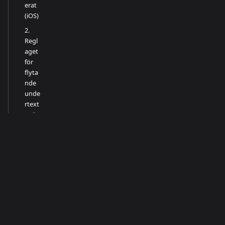
erat
(iOS)
2.
Regl
aget
för
flyta
nde
unde
rtext
er är
inte
aktiv
erat
3.
App-
begr
änsn
ingar
(iOS)