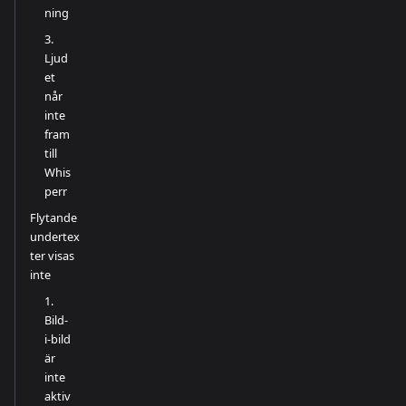
ning
3.
Ljud
et
når
inte
fram
till
Whis
perr
Flytande
undertex
ter visas
inte
1.
Bild-
i-bild
är
inte
aktiv