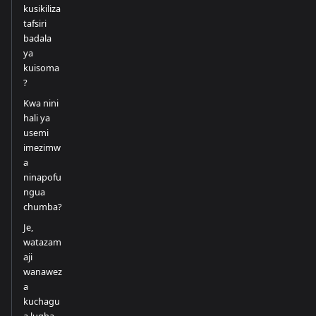
kusikiliza
tafsiri
badala
ya
kuisoma
?
Kwa nini
hali ya
usemi
imezimw
a
ninapofu
ngua
chumba?
Je,
watazam
aji
wanawez
a
kuchagu