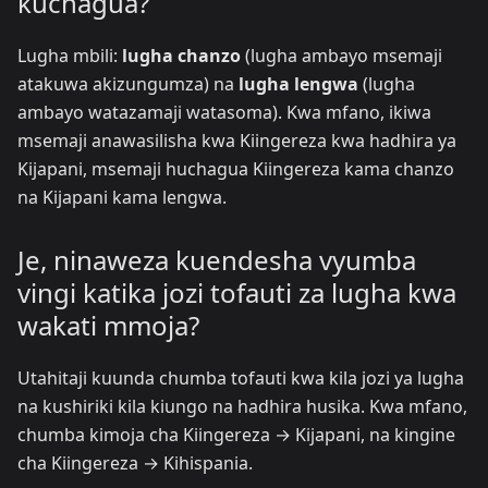
kuchagua?
Lugha mbili:
lugha chanzo
(lugha ambayo msemaji
atakuwa akizungumza) na
lugha lengwa
(lugha
ambayo watazamaji watasoma). Kwa mfano, ikiwa
msemaji anawasilisha kwa Kiingereza kwa hadhira ya
Kijapani, msemaji huchagua Kiingereza kama chanzo
na Kijapani kama lengwa.
Je, ninaweza kuendesha vyumba
vingi katika jozi tofauti za lugha kwa
wakati mmoja?
Utahitaji kuunda chumba tofauti kwa kila jozi ya lugha
na kushiriki kila kiungo na hadhira husika. Kwa mfano,
chumba kimoja cha Kiingereza → Kijapani, na kingine
cha Kiingereza → Kihispania.