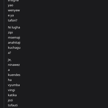
a lugha
yao
wenyew
e ya
tafsiri?
Ni lugha
zipi
msemaji
anahitaji
kuchagu
a?
Je,
ninawez
a
kuendes
ha
vyumba
vingi
katika
jozi
tofauti