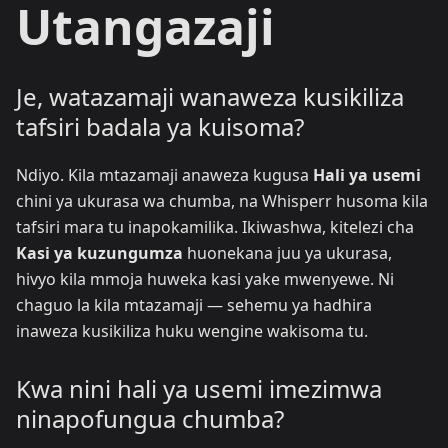
Utangazaji
Je, watazamaji wanaweza kusikiliza
tafsiri badala ya kuisoma?
Ndiyo. Kila mtazamaji anaweza kugusa
Hali ya usemi
chini ya ukurasa wa chumba, na Whisperr husoma kila
tafsiri mara tu inapokamilika. Ikiwashwa, kitelezi cha
Kasi ya kuzungumza
huonekana juu ya ukurasa,
hivyo kila mmoja huweka kasi yake mwenyewe. Ni
chaguo la kila mtazamaji — sehemu ya hadhira
inaweza kusikiliza huku wengine wakisoma tu.
Kwa nini hali ya usemi imezimwa
ninapofungua chumba?