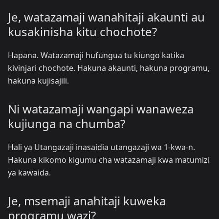
Je, watazamaji wanahitaji akaunti au
kusakinisha kitu chochote?
Hapana. Watazamaji hufungua tu kiungo katika
kivinjari chochote. Hakuna akaunti, hakuna programu,
hakuna kujisajili.
Ni watazamaji wangapi wanaweza
kujiunga na chumba?
Hali ya Utangazaji inasaidia utangazaji wa 1-kwa-n.
Hakuna kikomo kigumu cha watazamaji kwa matumizi
ya kawaida.
Je, msemaji anahitaji kuweka
programu wazi?