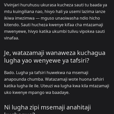
Vivinjari huruhusu ukurasa kucheza sauti tu baada ya
mtu kuingiliana nao, hivyo hali ya usemi lazima ianze
ikiwa imezimwa — mguso unaoiwasha ndio hicho
kitendo. Sauti hucheza kwenye kifaa cha mtazamaji
mwenyewe, hivyo katika ukumbi tulivu vipokea sauti
vinafaa.
Je, watazamaji wanaweza kuchagua
lugha yao wenyewe ya tafsiri?
Bado. Lugha ya tafsiri huwekwa na msemaji
anapounda chumba. Watazamaji wote huona tafsiri
katika lugha ile ile. Uteuzi wa lugha kwa kila mtazamaji
uko kwenye mpango wa baadaye.
Ni lugha zipi msemaji anahitaji