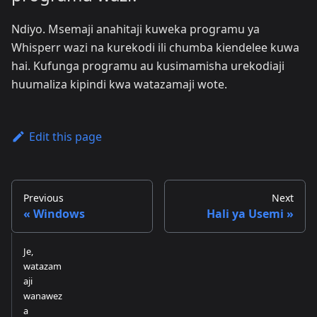
Ndiyo. Msemaji anahitaji kuweka programu ya
Whisperr wazi na kurekodi ili chumba kiendelee kuwa
hai. Kufunga programu au kusimamisha urekodiaji
huumaliza kipindi kwa watazamaji wote.
Edit this page
Previous
Next
Windows
Hali ya Usemi
Je,
watazam
aji
wanawez
a