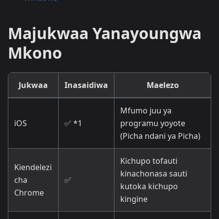
Majukwaa Yanayoungwa
Mkono
Jukwaa
Inasaidiwa
Maelezo
Mfumo juu ya
iOS
✅ *1
programu yoyote
(Picha ndani ya Picha)
Kichupo tofauti
Kiendelezi
kinachonasa sauti
cha
✅
kutoka kichupo
Chrome
kingine