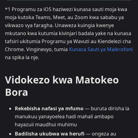
*1 Programu za iOS haziwezi kunasa sauti moja kwa
moja kutoka Teams, Meet, au Zoom kwa sababu ya
vikwazo vya faragha. Unaweza kuingia kwenye
mkutano kwa kutumia kivinjari badala yake na kunasa
tafsiri ukitumia Programu ya Wavuti au Kiendelezi cha
Chrome. Vinginevyo, tumia
Kunasa Sauti ya Maikrofoni
na spika la nje.
Vidokezo kwa Matokeo
Bora
Rekebisha nafasi ya mfumo
— buruta dirisha la
manukuu yanayoelea hadi mahali ambapo
hayazuii maudhui muhimu
Badilisha ukubwa wa herufi
— ongeza au