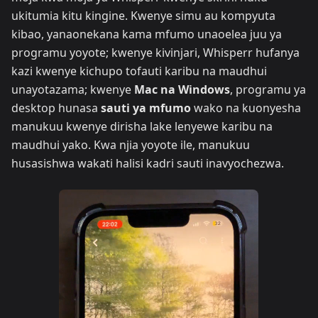
ukitumia kitu kingine. Kwenye simu au kompyuta
kibao, yanaonekana kama mfumo unaoelea juu ya
programu yoyote; kwenye kivinjari, Whisperr hufanya
kazi kwenye kichupo tofauti karibu na maudhui
unayotazama; kwenye
Mac na Windows
, programu ya
desktop hunasa
sauti ya mfumo
wako na kuonyesha
manukuu kwenye dirisha lake lenyewe karibu na
maudhui yako. Kwa njia yoyote ile, manukuu
husasishwa wakati halisi kadri sauti inavyochezwa.