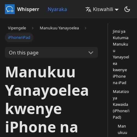
Whisperr
Nyaraka
Kiswahili
Vipengele
Manukuu Yanayoelea
Jinsi ya
iPhone/iPad
Kutumia
Manuku
u
On this page
Yanayoel
ea
Manukuu
kwenye
iPhone
na iPad
Yanayoelea
Matatizo
ya
kwenye
Kawaida
(iPhone/i
Pad)
iPhone na
Man
ukuu