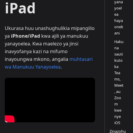
iPad
yana
yoel
ea
haya
onek
Ukurasa huu unashughulikia mipangilio
ani
ya
iPhone/iPad
kwa ajili ya manukuu
Haku
yanayoelea. Kwa maelezo ya jinsi
na
inavyofanya kazi na mifumo
sauti
inayoungwa mkono, angalia
muhtasari
kuto
wa Manukuu Yanayoelea
.
ka
Tea
ms,
Meet
, au
Zoo
m
kwe
nye
iOS
Zinazohu