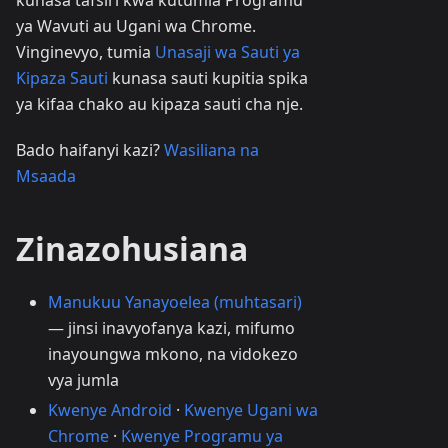
kunasa tafsiri kwa kutumia Programu
ya Wavuti au Ugani wa Chrome.
Vinginevyo, tumia
Unasaji wa Sauti ya
Kipaza Sauti
kunasa sauti kupitia spika
ya kifaa chako au kipaza sauti cha nje.
Bado haifanyi kazi?
Wasiliana na
Msaada
Zinazohusiana
Manukuu Yanayoelea (muhtasari)
— jinsi inavyofanya kazi, mifumo
inayoungwa mkono, na vidokezo
vya jumla
Kwenye Android
·
Kwenye Ugani wa
Chrome
·
Kwenye Programu ya