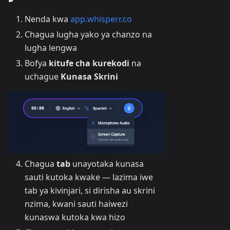
Nenda kwa
app.whisperr.co
Chagua lugha yako ya chanzo na
lugha lengwa
Bofya
kitufe cha kurekodi
na
uchague
Kunasa Skrini
Chagua
tab
unayotaka kunasa
sauti kutoka kwake — lazima iwe
tab ya kivinjari, si dirisha au skrini
nzima, kwani sauti haiwezi
kunaswa kutoka kwa hizo