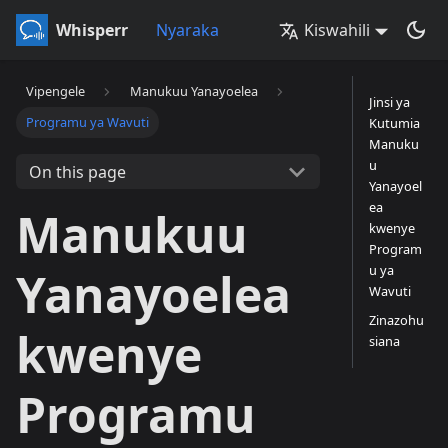
Whisperr
Nyaraka
Kiswahili
Vipengele
Manukuu Yanayoelea
Jinsi ya
Programu ya Wavuti
Kutumia
Manuku
u
On this page
Yanayoel
ea
Manukuu
kwenye
Program
u ya
Yanayoelea
Wavuti
Zinazohu
kwenye
siana
Programu