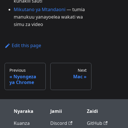
kunakili sauti
Mikutano ya Mtandaoni
— tumia
manukuu yanayoelea wakati wa
simu za video
Edit this page
Previous
Next
Nyongeza
Mac
ya Chrome
Nyaraka
Jamii
Zaidi
Kuanza
Discord
GitHub