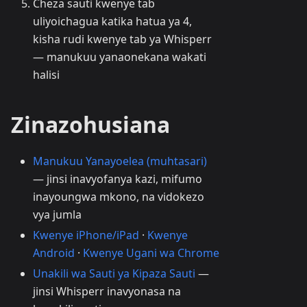
Cheza sauti kwenye tab
uliyoichagua katika hatua ya 4,
kisha rudi kwenye tab ya Whisperr
— manukuu yanaonekana wakati
halisi
Zinazohusiana
Manukuu Yanayoelea (muhtasari)
— jinsi inavyofanya kazi, mifumo
inayoungwa mkono, na vidokezo
vya jumla
Kwenye iPhone/iPad
·
Kwenye
Android
·
Kwenye Ugani wa Chrome
Unakili wa Sauti ya Kipaza Sauti
—
jinsi Whisperr inavyonasa na