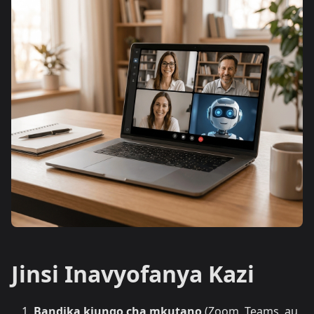
Jinsi Inavyofanya Kazi
Bandika kiungo cha mkutano
(Zoom, Teams, au