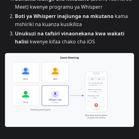
Meet) kwenye programu ya Whisperr
Boti ya Whisperr inajiunga na mkutano
kama
mshiriki na kuanza kusikiliza
Unukuzi na tafsiri vinaonekana kwa wakati
halisi
kwenye kifaa chako cha iOS