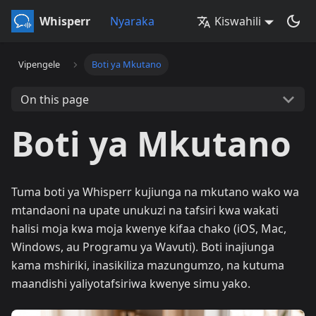
Whisperr
Nyaraka
Kiswahili
Vipengele
Boti ya Mkutano
On this page
Boti ya Mkutano
Tuma boti ya Whisperr kujiunga na mkutano wako wa
mtandaoni na upate unukuzi na tafsiri kwa wakati
halisi moja kwa moja kwenye kifaa chako (iOS, Mac,
Windows, au Programu ya Wavuti). Boti inajiunga
kama mshiriki, inasikiliza mazungumzo, na kutuma
maandishi yaliyotafsiriwa kwenye simu yako.