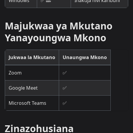
Windows
✅ 🔜
Inakuja hivi karibuni
Majukwaa ya Mkutano
Yanayoungwa Mkono
Jukwaa la Mkutano
Unaungwa Mkono
Zoom
✅
Google Meet
✅
Microsoft Teams
✅
Zinazohusiana