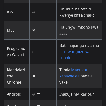
Unukuzi na tafsiri
iOS
✅
kwenye kifaa chako
Haiungwi mkono kwa
Mac
❌
sasa
Boti inajiunga na simu
Programu
✅
—
mwongozo wa
ya Wavuti
usanidi
Kiendelezi
Tumia
Manukuu
cha
❌
Yanayoelea
badala
Chrome
yake
Android
✅ 🔜
Inakuja hivi karibuni