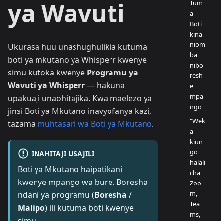
ya Wavuti
Tum
a
Boti
kina
niom
Ukurasa huu unashughulikia kutuma
ba
boti ya mkutano ya Whisperr kwenye
nibo
simu kutoka kwenye
Programu ya
resh
Wavuti ya Whisperr
— hakuna
e
mpa
upakuaji unaohitajika. Kwa maelezo ya
ngo
jinsi Boti ya Mkutano inavyofanya kazi,
"Wek
tazama
muhtasari wa Boti ya Mkutano
.
a
kiun
go
INAHITAJI USAJILI
halali
Boti ya Mkutano haipatikani
cha
kwenye mpango wa bure. Boresha
Zoo
m,
ndani ya programu (
Boresha
/
Tea
Malipo
) ili kutuma boti kwenye
ms,
simu.