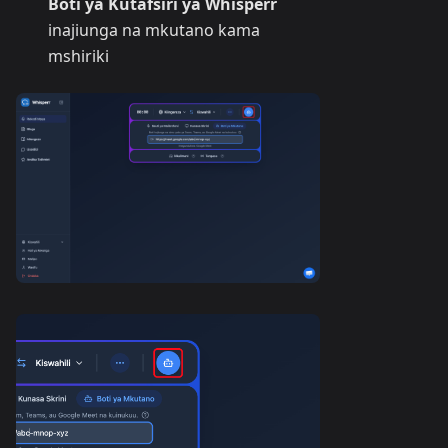
Boti ya Kutafsiri ya Whisperr
inajiunga na mkutano kama
mshiriki