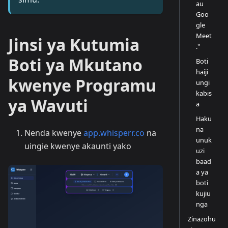
au
Goo
gle
Meet
Jinsi ya Kutumia
."
Boti ya Mkutano
Boti
haiji
kwenye Programu
ungi
kabis
ya Wavuti
a
Haku
na
Nenda kwenye
app.whisperr.co
na
unuk
uingie kwenye akaunti yako
uzi
baad
a ya
boti
kujiu
nga
Zinazohu