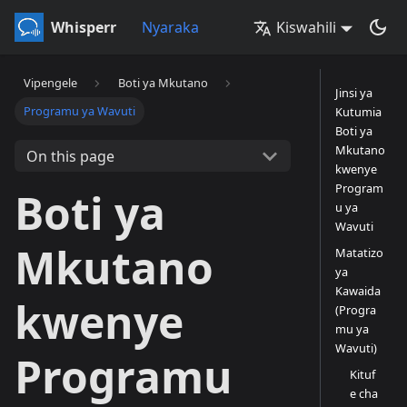
Whisperr
Nyaraka
Kiswahili
Vipengele
Boti ya Mkutano
Jinsi ya
Programu ya Wavuti
Kutumia
Boti ya
Mkutano
On this page
kwenye
Program
Boti ya
u ya
Wavuti
Mkutano
Matatizo
ya
Kawaida
kwenye
(Progra
mu ya
Wavuti)
Programu
Kituf
e cha