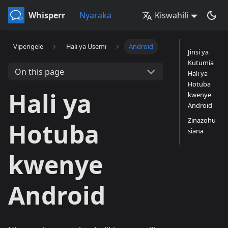
Whisperr
Nyaraka
Kiswahili
Vipengele
Hali ya Usemi
Android
Jinsi ya
Kutumia
On this page
Hali ya
Hotuba
Hali ya
kwenye
Android
Zinazohu
Hotuba
siana
kwenye
Android