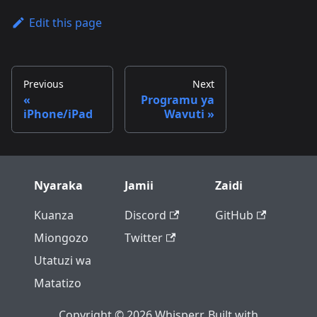
Edit this page
Previous
Next
Programu ya
iPhone/iPad
Wavuti
Nyaraka
Jamii
Zaidi
Kuanza
Discord
GitHub
Miongozo
Twitter
Utatuzi wa
Matatizo
Copyright © 2026 Whisperr. Built with