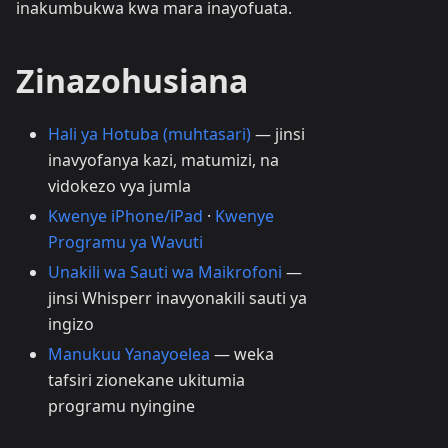
inakumbukwa kwa mara inayofuata.
Zinazohusiana
Hali ya Hotuba (muhtasari)
— jinsi
inavyofanya kazi, matumizi, na
vidokezo vya jumla
Kwenye iPhone/iPad
·
Kwenye
Programu ya Wavuti
Unakili wa Sauti wa Maikrofoni
—
jinsi Whisperr inavyonakili sauti ya
ingizo
Manukuu Yanayoelea
— weka
tafsiri zionekane ukitumia
programu nyingine