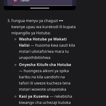
Fungua menyu ya chaguzi
•••
kwenye upau wa kurekodi ili kupata
mipangilio ya Hotuba:
Washa Hotuba ya Wakati
Halisi
— husoma kwa sauti kila
mstari uliotafsiriwa mara tu
unapothibitishwa
Onyesha Kitufe cha Hotuba
— huongeza aikoni ya spika
karibu na kila uandishi na
tafsiri ili uweze kucheza tena
mstari wowote unapotaka
Kasi ya Kusema
— rekebisha
kiwango cha uchezaji kutoka