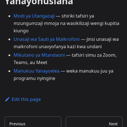
Yanayohusiana
Modi ya Utangazaji
— shiriki tafsiri ya
mzungumzaji mmoja na wasikilizaji wengi kupitia
kiungo
Unasaji wa Sauti ya Maikrofoni
— jinsi unasaji wa
maikrofoni unavyofanya kazi kwa undani
Mikutano ya Mtandaoni
— tafsiri simu za Zoom,
Teams, au Meet
Manukuu Yanayoelea
— weka manukuu juu ya
programu nyingine
Edit this page
Previous
Next