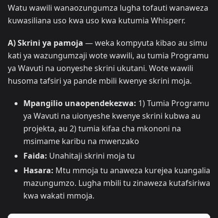
Watu wawili wanaozungumza lugha tofauti wanaweza
kuwasiliana uso kwa uso kwa kutumia Whisperr.
A) Skrini ya pamoja
— weka kompyuta kibao au simu
kati ya wazungumzaji wote wawili, au tumia Programu
ya Wavuti na uonyeshe skrini ukutani. Wote wawili
husoma tafsiri ya pande mbili kwenye skrini moja.
Mpangilio unaopendekezwa:
1) Tumia Programu
ya Wavuti na uionyeshe kwenye skrini kubwa au
projekta, au 2) tumia kifaa cha mkononi na
msimame karibu na mwenzako
Faida:
Unahitaji skrini moja tu
Hasara:
Mtu mmoja tu anaweza kurejea kuangalia
mazungumzo. Lugha mbili tu zinaweza kutafsiriwa
kwa wakati mmoja.