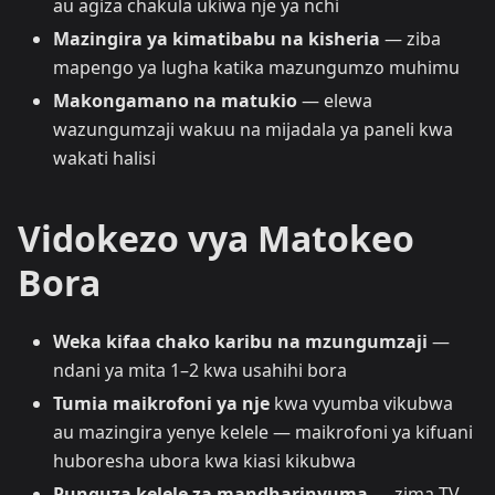
au agiza chakula ukiwa nje ya nchi
Mazingira ya kimatibabu na kisheria
— ziba
mapengo ya lugha katika mazungumzo muhimu
Makongamano na matukio
— elewa
wazungumzaji wakuu na mijadala ya paneli kwa
wakati halisi
Vidokezo vya Matokeo
Bora
Weka kifaa chako karibu na mzungumzaji
—
ndani ya mita 1–2 kwa usahihi bora
Tumia maikrofoni ya nje
kwa vyumba vikubwa
au mazingira yenye kelele — maikrofoni ya kifuani
huboresha ubora kwa kiasi kikubwa
Punguza kelele za mandharinyuma
— zima TV,