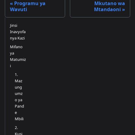
Programu ya
Mkutano wa
Wavuti
Mtandaoni
Jinsi
Inavyofa
nya Kazi
Mifano
ya
Matumiz
i
1.
Maz
ung
umz
o ya
Pand
e
Mbili
2.
Kusi