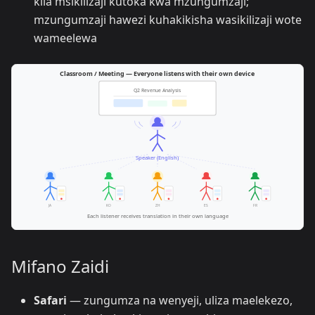
kila msikilizaji kutoka kwa mzungumzaji;
mzungumzaji hawezi kuhakikisha wasikilizaji wote
wameelewa
Mifano Zaidi
Safari
— zungumza na wenyeji, uliza maelekezo,