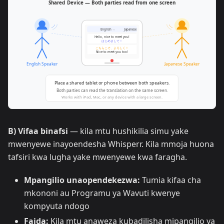
B) Vifaa binafsi
— kila mtu hushikilia simu yake
mwenyewe inayoendesha Whisperr. Kila mmoja huona
tafsiri kwa lugha yake mwenyewe kwa faragha.
Mpangilio unaopendekezwa:
Tumia kifaa cha
mkononi au Programu ya Wavuti kwenye
kompyuta ndogo
Faida:
Kila mtu anaweza kubadilisha mipangilio ya