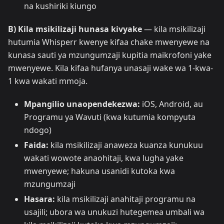
na kushiriki kiungo
B) Kila msikilizaji hunasa kivyake
— kila msikilizaji
hutumia Whisperr kwenye kifaa chake mwenyewe na
kunasa sauti ya mzungumzaji kupitia maikrofoni yake
mwenyewe. Kila kifaa hufanya unasaji wake wa 1-kwa-
1 kwa wakati mmoja.
Mpangilio unaopendekezwa:
iOS, Android, au
Programu ya Wavuti (kwa kutumia kompyuta
ndogo)
Faida:
kila msikilizaji anaweza kuanza kunukuu
wakati wowote anaohitaji, kwa lugha yake
mwenyewe; hakuna usanidi kutoka kwa
mzungumzaji
Hasara:
kila msikilizaji anahitaji programu na
usajili; ubora wa unukuzi hutegemea umbali wa