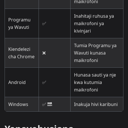
maikrofoni
Inahitaji ruhusa ya
Programu
✅
maikrofoni ya
ya Wavuti
kivinjari
Tumia Programu ya
Kiendelezi
❌
Wavuti kunasa
cha Chrome
maikrofoni
Hunasa sauti ya nje
Android
✅
kwa kutumia
maikrofoni
Windows
✅ 🔜
Inakuja hivi karibuni