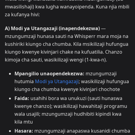
mwasilishaji) kwa lugha wanayoipenda. Kuna njia mbili
za kufanya hivi:
A) Modi ya Utangazaji (inapendekezwa)
—
mzungumzaji hunasa sauti na Whisperr mara moja na
kushiriki kiungo cha chumba. Kila msikilizaji hufungua
kiungo kwenye kivinjari chake na kufuatilia. Chanzo
kimoja cha sauti, wasikilizaji wengi (1-kwa-n).
Mpangilio unaopendekezwa:
mzungumzaji
hutumia
Modi ya Utangazaji
; wasikilizaji hufungua
kiungo cha chumba kwenye kivinjari chochote
Faida:
usahihi bora wa unukuzi (sauti hunaswa
kwenye chanzo); wasikilizaji hawahitaji programu
wala usajili; mzungumzaji hudhibiti kipindi kwa
kila mtu
Hasara:
mzungumzaji anapaswa kusanidi chumba