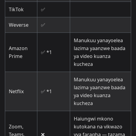
TikTok
✅
Weverse
✅
Manukuu yanayoelea
Amazon
lazima yaanzwe baada
✅ *1
Prime
ya video kuanza
kucheza
Manukuu yanayoelea
lazima yaanzwe baada
Netflix
✅ *1
ya video kuanza
kucheza
Haiungwi mkono
Zoom,
kutokana na vikwazo
Teams,
❌
vya faragha — tazama