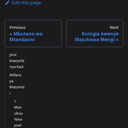
Edit this page
Previous
Next
Mkutano wa
Kuingia kwenye
Mtandaoni
Majukwaa Mengi
Jinsi
Inavyofa
nya Kazi
Mifano
ya
Matumiz
i
1.
Man
ukuu
Yana
yoel