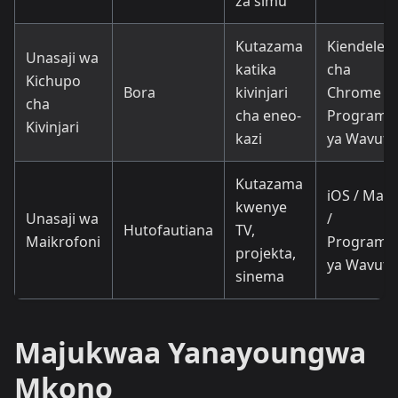
za simu
Kutazama
Kiendelezi
Unasaji wa
katika
cha
Kichupo
Bora
kivinjari
Chrome /
cha
cha eneo-
Programu
Kivinjari
kazi
ya Wavuti
Kutazama
iOS / Mac
kwenye
Unasaji wa
/
Hutofautiana
TV,
Maikrofoni
Programu
projekta,
ya Wavuti
sinema
Majukwaa Yanayoungwa
Mkono