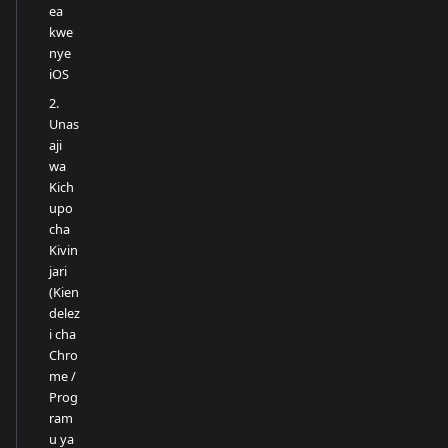
ea
kwe
nye
iOS
2.
Unas
aji
wa
Kich
upo
cha
Kivin
jari
(Kien
delez
i cha
Chro
me /
Prog
ram
u ya