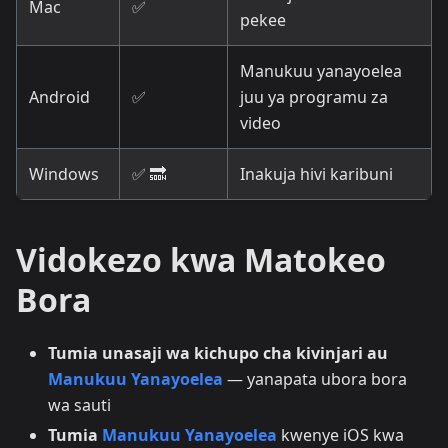
Mac
✅
pekee
Manukuu yanayoelea
Android
✅
juu ya programu za
video
Windows
✅ 🔜
Inakuja hivi karibuni
Vidokezo kwa Matokeo
Bora
Tumia unasaji wa kichupo cha kivinjari au
Manukuu Yanayoelea
— yanapata ubora bora
wa sauti
Tumia
Manukuu Yanayoelea
kwenye iOS kwa