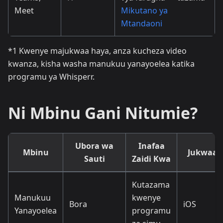
Meet
Mikutano ya
Mtandaoni
*1 Kwenye majukwaa haya, anza kucheza video
kwanza, kisha washa manukuu yanayoelea katika
programu ya Whisperr.
Ni Mbinu Gani Nitumie?
Ubora wa
Inafaa
Mbinu
Jukwaa
Sauti
Zaidi Kwa
Kutazama
Manukuu
kwenye
Bora
iOS
Yanayoelea
programu