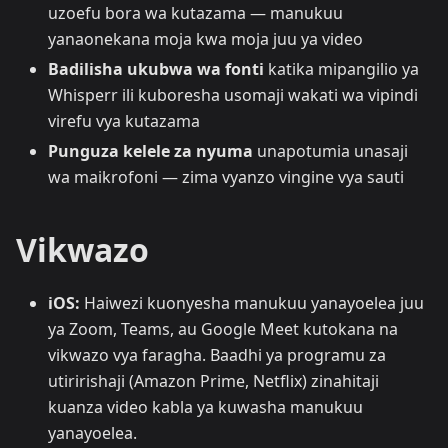
uzoefu bora wa kutazama — manukuu
yanaonekana moja kwa moja juu ya video
Badilisha ukubwa wa fonti
katika mipangilio ya
Whisperr ili kuboresha usomaji wakati wa vipindi
virefu vya kutazama
Punguza kelele za nyuma
unapotumia unasaji
wa maikrofoni — zima vyanzo vingine vya sauti
Vikwazo
iOS:
Haiwezi kuonyesha manukuu yanayoelea juu
ya Zoom, Teams, au Google Meet kutokana na
vikwazo vya faragha. Baadhi ya programu za
utiririshaji (Amazon Prime, Netflix) zinahitaji
kuanza video kabla ya kuwasha manukuu
yanayoelea.