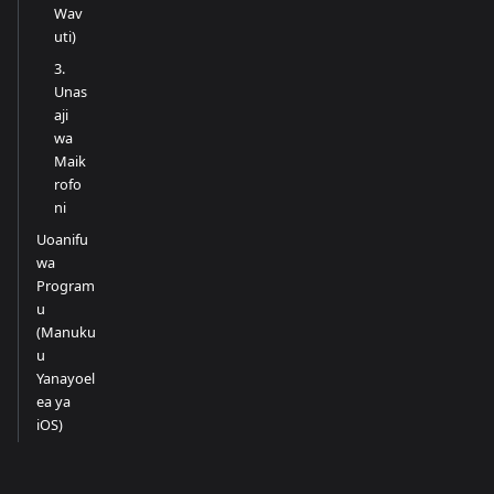
Wav
uti)
3.
Unas
aji
wa
Maik
rofo
ni
Uoanifu
wa
Program
u
(Manuku
u
Yanayoel
ea ya
iOS)
Ni Mbinu
Gani