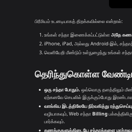
பிரீமியம் உடனடியாகத் திறக்கவில்லை என்றால்:
உங்கள் சந்தா இணைக்கப்பட்டுள்ள
அதே கணக்
iPhone, iPad, அல்லது Android-இல், சந்தாத
வெளியேறி மீண்டும் உள்நுழைந்து உங்கள் சந்தா 
தெரிந்துகொள்ள வேண்
ஒரு சந்தா போதும்.
ஒவ்வொரு தளத்திலும் மீண்
ஏற்கனவே செயலில் இருக்கும்போது இரண்டாவ
வாங்கிய இடத்திலேயே நிர்வகித்து ரத்துசெய்யு
வழியாகவும், Web சந்தா
Billing
பக்கத்திலிரு
பார்க்கவும்.
கணக்குகளுக்கிடையே சந்தாக்களை மாற்றுவத