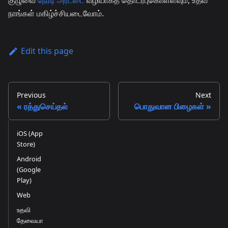
குழுவை
நேரடி அரட்டை
வழியாகத் தொடர்புகொள்ளவும், உதவ
நாங்கள் மகிழ்ச்சியடைவோம்.
Edit this page
Previous
Next
ரத்துசெய்தல்
பொதுவான பிழைகள்
iOS (App
Store)
Android
(Google
Play)
Web
உதவி
தேவையா