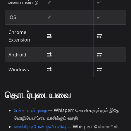
வலை பயன்பாடு
✅
✅
iOS
✅
✅
Chrome
🔜
🔜
Extension
Android
🔜
🔜
Windows
🔜
🔜
தொடர்புடையவை
பேச்சு பயன்முறை
— Whisperr செயலிகளுக்குள் இதே
மொழிபெயர்ப்பை வாசிக்கும் வசதி
மைக்ரோஃபோன் ஒலிப்பதிவு
— Whisperr பேச்சாளரின்