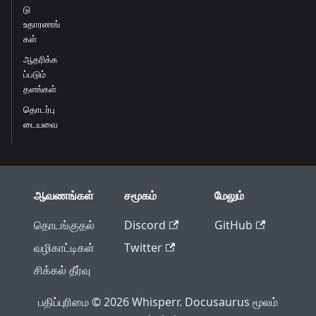
டு
உதாரணங்
கள்
ஆதரிக்க
ப்படும்
தளங்கள்
தொடர்பு
டையவை
ஆவணங்கள்
சமூகம்
மேலும்
தொடங்குதல்
Discord
GitHub
வழிகாட்டிகள்
Twitter
சிக்கல் தீர்வு
பதிப்புரிமை © 2026 Whisperr. Docusaurus மூலம்