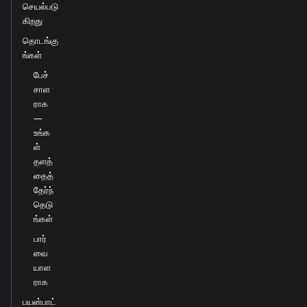
செயல்படு
கிறது
தொடங்கு
ங்கள்
பேச்
சாள
ராக
—
உங்க
ள்
தளத்
தைத்
தேர்ந்
தெடு
ங்கள்
பார்
வை
யாள
ராக
பயன்பாட்