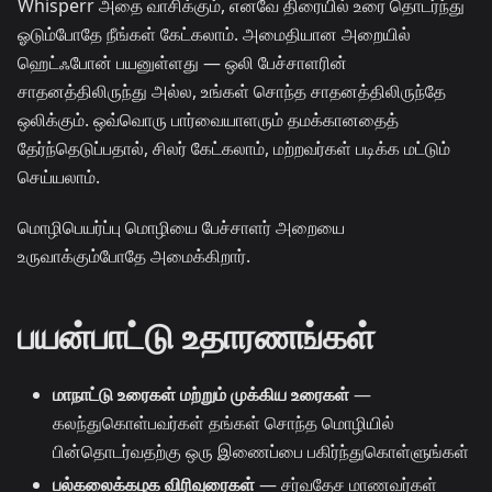
Whisperr அதை வாசிக்கும், எனவே திரையில் உரை தொடர்ந்து
ஓடும்போதே நீங்கள் கேட்கலாம். அமைதியான அறையில்
ஹெட்ஃபோன் பயனுள்ளது — ஒலி பேச்சாளரின்
சாதனத்திலிருந்து அல்ல, உங்கள் சொந்த சாதனத்திலிருந்தே
ஒலிக்கும். ஒவ்வொரு பார்வையாளரும் தமக்கானதைத்
தேர்ந்தெடுப்பதால், சிலர் கேட்கலாம், மற்றவர்கள் படிக்க மட்டும்
செய்யலாம்.
மொழிபெயர்ப்பு மொழியை பேச்சாளர் அறையை
உருவாக்கும்போதே அமைக்கிறார்.
பயன்பாட்டு உதாரணங்கள்
மாநாட்டு உரைகள் மற்றும் முக்கிய உரைகள்
—
கலந்துகொள்பவர்கள் தங்கள் சொந்த மொழியில்
பின்தொடர்வதற்கு ஒரு இணைப்பை பகிர்ந்துகொள்ளுங்கள்
பல்கலைக்கழக விரிவுரைகள்
— சர்வதேச மாணவர்கள்