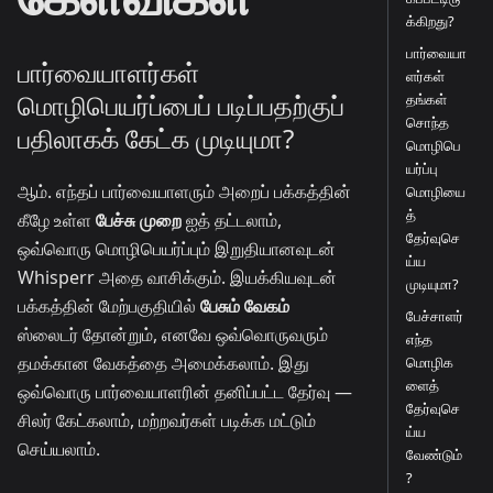
க்கிறது?
பார்வையா
பார்வையாளர்கள்
ளர்கள்
மொழிபெயர்ப்பைப் படிப்பதற்குப்
தங்கள்
சொந்த
பதிலாகக் கேட்க முடியுமா?
மொழிபெ
யர்ப்பு
ஆம். எந்தப் பார்வையாளரும் அறைப் பக்கத்தின்
மொழியை
த்
கீழே உள்ள
பேச்சு முறை
ஐத் தட்டலாம்,
தேர்வுசெ
ஒவ்வொரு மொழிபெயர்ப்பும் இறுதியானவுடன்
ய்ய
Whisperr அதை வாசிக்கும். இயக்கியவுடன்
முடியுமா?
பக்கத்தின் மேற்பகுதியில்
பேசும் வேகம்
பேச்சாளர்
ஸ்லைடர் தோன்றும், எனவே ஒவ்வொருவரும்
எந்த
தமக்கான வேகத்தை அமைக்கலாம். இது
மொழிக
ளைத்
ஒவ்வொரு பார்வையாளரின் தனிப்பட்ட தேர்வு —
தேர்வுசெ
சிலர் கேட்கலாம், மற்றவர்கள் படிக்க மட்டும்
ய்ய
செய்யலாம்.
வேண்டும்
?