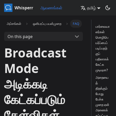
Whisperr
ஆவணங்கள்
தமிழ்
அம்சங்கள்
ஒளிபரப்பு பயன்முறை
FAQ
பார்வையா
ளர்கள்
On this page
மொழிபெ
யர்ப்பைப்
Broadcast
படிப்பதற்
குப்
பதிலாகக்
Mode
கேட்க
முடியுமா?
அறையை
அடிக்கடி
த்
திறக்கும்
கேட்கப்படும்
போது
பேச்சு
முறை ஏன்
கேள்விகள்
அணைக்
கப்பட்டிரு