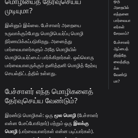
மொழியைத் தேர்வுசெய்ய
ஒரு
அறையில்
முடியுமா?
எத்தனை
பார்வையா
இன்னும் இல்லை. பேச்சாளர் அறையை
ளர்கள்
உருவாக்கும்போது மொழிபெயர்ப்பு மொழி
சேரலாம்?
நிர்ணயிக்கப்படுகிறது. அனைத்து
பேச்சாளர்
பார்வையாளர்களும் அதே மொழியில்
ஆப்பைத்
திறந்தே
மொழிபெயர்ப்பைப் பார்க்கிறார்கள். ஒவ்வொரு
வைத்திரு
பார்வையாளருக்கும் தனித்தனி மொழித் தேர்வு
க்க
செயல்திட்டத்தில் உள்ளது.
வேண்டு
மா?
பேச்சாளர் எந்த மொழிகளைத்
தேர்வுசெய்ய வேண்டும்?
இரண்டு மொழிகள்: ஒரு
மூல மொழி
(பேச்சாளர்
என்ன பேசப்போகிறார்) மற்றும் ஒரு
இலக்கு
மொழி
(பார்வையாளர்கள் என்ன படிப்பார்கள்).