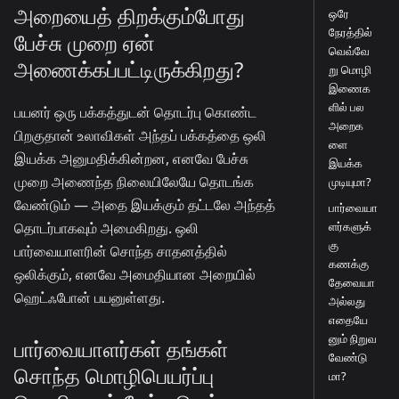
அறையைத் திறக்கும்போது
ஒரே
நேரத்தில்
பேச்சு முறை ஏன்
வெவ்வே
அணைக்கப்பட்டிருக்கிறது?
று மொழி
இணைக
ளில் பல
பயனர் ஒரு பக்கத்துடன் தொடர்பு கொண்ட
அறைக
பிறகுதான் உலாவிகள் அந்தப் பக்கத்தை ஒலி
ளை
இயக்க அனுமதிக்கின்றன, எனவே பேச்சு
இயக்க
முறை அணைந்த நிலையிலேயே தொடங்க
முடியுமா?
வேண்டும் — அதை இயக்கும் தட்டலே அந்தத்
பார்வையா
தொடர்பாகவும் அமைகிறது. ஒலி
ளர்களுக்
கு
பார்வையாளரின் சொந்த சாதனத்தில்
கணக்கு
ஒலிக்கும், எனவே அமைதியான அறையில்
தேவையா
ஹெட்ஃபோன் பயனுள்ளது.
அல்லது
எதையே
னும் நிறுவ
பார்வையாளர்கள் தங்கள்
வேண்டு
சொந்த மொழிபெயர்ப்பு
மா?