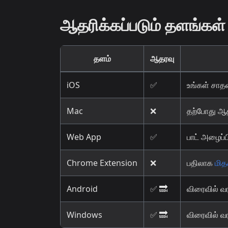
ஆதரிக்கப்படும் தளங்கள்
தளம்
ஆதரவு
iOS
✅
உங்கள் சாதன
Mac
❌
தற்போது ஆத
Web App
✅
பாட் அழைப
Chrome Extension
❌
பதிலாக
மித
Android
✅ 🔜
விரைவில் வ
Windows
✅ 🔜
விரைவில் வ