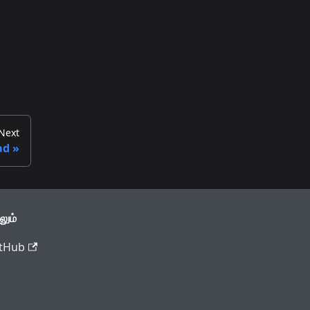
Next
ad
லும்
tHub