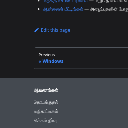
மிதக்கும் சப்டைட்டில்கள்
— மற்ற ஆப்களின் மேல
ஆன்லைன் மீட்டிங்கள்
— அழைப்புகளின் போது 
Edit this page
Previous
Windows
ஆவணங்கள்
தொடங்குதல்
வழிகாட்டிகள்
சிக்கல் தீர்வு