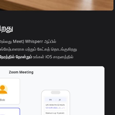
ிறது
ல்லது Meet) Whisperr ஆப்பில்
ங்கேற்பாளராக மற்றும் கேட்கத் தொடங்குகிறது
்நேரத்தில் தோன்றும்
உங்கள் iOS சாதனத்தில்