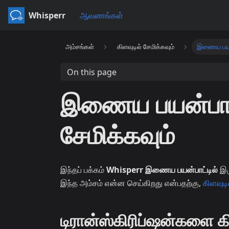
Whisperr
ஆவணங்கள்
அம்சங்கள்
கிளவுடில் சேமிக்கவும்
இணைய பயன
On this page
இணைய பயன்பாட்ட
சேமிக்கவும்
இந்தப் பக்கம்
Whisperr இணைய பயன்பாட்டில்
இரு
இந்த அம்சம் என்ன செய்கிறது என்பதற்கு,
கிளவுடி
டிரான்ஸ்கிரிப்ஷன்களை கி