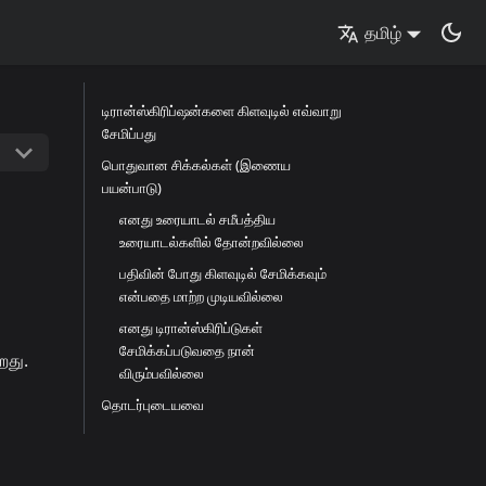
தமிழ்
டிரான்ஸ்கிரிப்ஷன்களை கிளவுடில் எவ்வாறு
சேமிப்பது
பொதுவான சிக்கல்கள் (இணைய
பயன்பாடு)
எனது உரையாடல் சமீபத்திய
உரையாடல்களில் தோன்றவில்லை
பதிவின் போது கிளவுடில் சேமிக்கவும்
என்பதை மாற்ற முடியவில்லை
எனது டிரான்ஸ்கிரிப்டுகள்
சேமிக்கப்படுவதை நான்
றது.
விரும்பவில்லை
தொடர்புடையவை