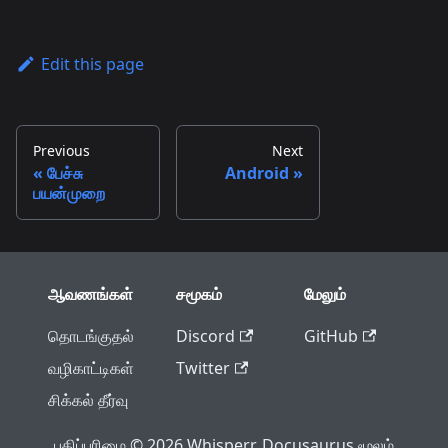
Edit this page
Previous
Next
பேச்சு
Android
பயன்முறை
ஆவணங்கள்
சமூகம்
மேலும்
தொடங்குதல்
Discord
GitHub
வழிகாட்டிகள்
Twitter
சிக்கல் தீர்வு
பதிப்புரிமை © 2026 Whisperr. Docusaurus மூலம்