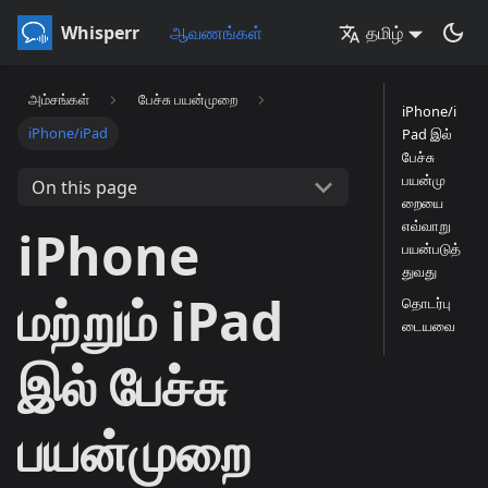
Whisperr
ஆவணங்கள்
தமிழ்
அம்சங்கள்
பேச்சு பயன்முறை
iPhone/i
iPhone/iPad
Pad இல்
பேச்சு
பயன்மு
On this page
றையை
எவ்வாறு
iPhone
பயன்படுத்
துவது
மற்றும் iPad
தொடர்பு
டையவை
இல் பேச்சு
பயன்முறை