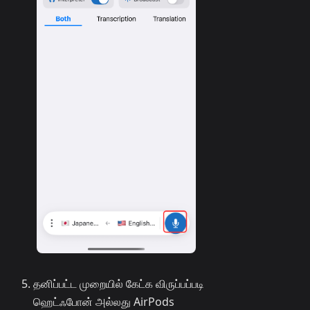
தனிப்பட்ட முறையில் கேட்க விருப்பப்படி
ஹெட்ஃபோன் அல்லது AirPods