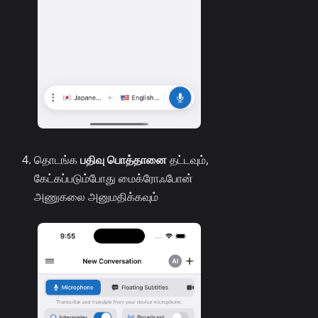
தொடங்க
பதிவு பொத்தானை
தட்டவும்,
கேட்கப்படும்போது மைக்ரோஃபோன்
அணுகலை அனுமதிக்கவும்