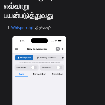
எவ்வாறு
பயன்படுத்துவது
Whisperr ஆப்
திறக்கவும்