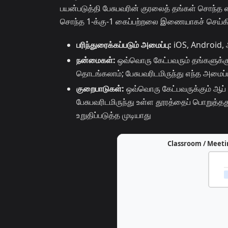
பயன்படுத்தி பேசுபவரின் குரலைத் தங்கள் சொந்
சொந்த 1-க்கு-1 கைப்பற்றலை இணையாகச் செய்கி
பரிந்துரைக்கப்படும் அமைப்பு:
iOS, Android, 
நன்மைகள்:
ஒவ்வொரு கேட்பவரும் தங்களுக்குத
தொடங்கலாம்; பேசுபவரிடமிருந்து எந்த அமைப
குறைபாடுகள்:
ஒவ்வொரு கேட்பவருக்கும் ஆப் ம
பேசுபவரிடமிருந்து உள்ள தூரத்தைப் பொறுத்தத
உறுதிப்படுத்த முடியாது