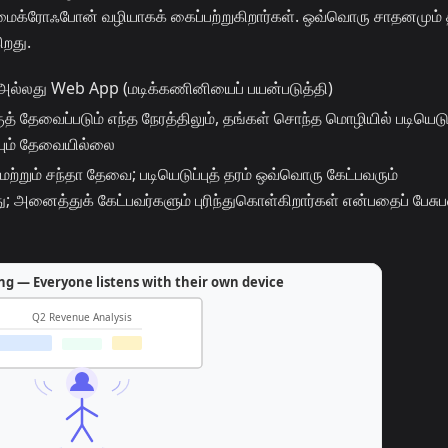
த மைக்ரோஃபோன் வழியாகக் கைப்பற்றுகிறார்கள். ஒவ்வொரு சாதனமும்
றது.
அல்லது Web App (மடிக்கணினியைப் பயன்படுத்தி)
் தேவைப்படும் எந்த நேரத்திலும், தங்கள் சொந்த மொழியில் படியெடு
்பும் தேவையில்லை
ற்றும் சந்தா தேவை; படியெடுப்புத் தரம் ஒவ்வொரு கேட்பவரும்
ு; அனைத்துக் கேட்பவர்களும் புரிந்துகொள்கிறார்கள் என்பதைப் பேசுப