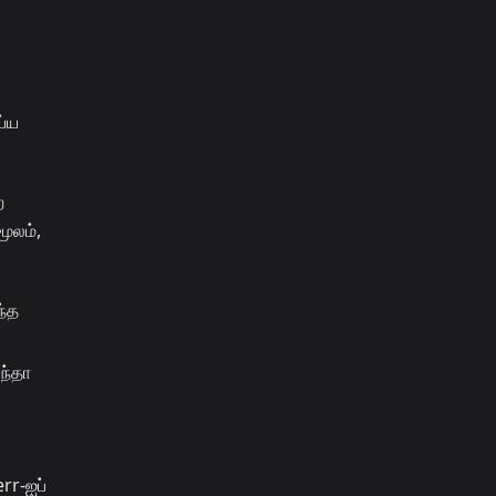
ய்ய
ை
மூலம்,
ந்த
சந்தா
rr-ஐப்