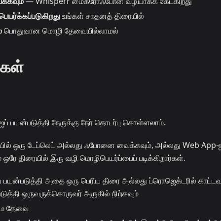
க்கவும்
— Whisperr மைக்ரோஃபோன் வழியாகக் கேட்கிறது
ிபெயர்க்கப்படுகிறது
உங்கள் சாதனத் திரையில்
்
பொதுவான மொழி தேவையில்லாமல்
்கள்
் பயன்படுத்தி நேருக்கு நேர் தொடர்பு கொள்ளலாம்.
ில் ஒரு டேப்லெட் அல்லது ஃபோனை வைக்கவும், அல்லது Web App-ஐ
் ஒரே திரையில் இரு வழி மொழிபெயர்ப்பைப் படிக்கிறார்கள்.
 பயன்படுத்தி அதை ஒரு பெரிய திரை அல்லது ப்ரொஜெக்டரில் காட்டவு
த்தி ஒருவருக்கொருவர் அருகில் நிற்கவும்
ுமே தேவை