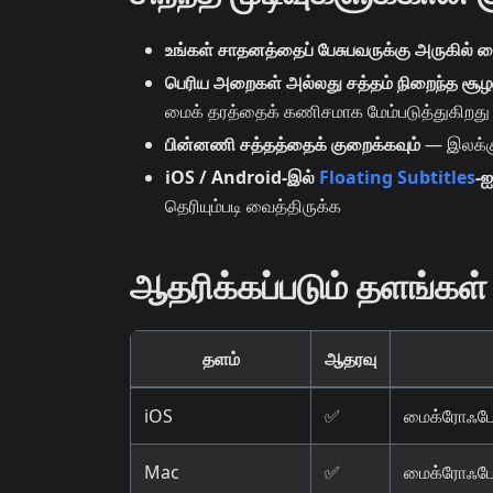
உங்கள் சாதனத்தைப் பேசுபவருக்கு அருகில் வ
பெரிய அறைகள் அல்லது சத்தம் நிறைந்த சூழ
மைக் தரத்தைக் கணிசமாக மேம்படுத்துகிறது
பின்னணி சத்தத்தைக் குறைக்கவும்
— இலக்கு
iOS / Android-இல்
Floating Subtitles
-ஐ
தெரியும்படி வைத்திருக்க
ஆதரிக்கப்படும் தளங்கள்
தளம்
ஆதரவு
iOS
✅
மைக்ரோஃபோன
Mac
✅
மைக்ரோஃபோன