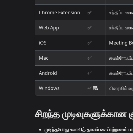
Chrome Extension
✅
சந்திப்பு உ
Web App
✅
சந்திப்பு உ
iOS
✅
Meeting Bo
Mac
✅
மைக்ரோஃபோன
Android
✅
மைக்ரோஃபோ
Windows
✅ 🔜
விரைவில் வ
சிறந்த முடிவுகளுக்கான கு
முடிந்தபோது உலாவித் தாவல் கைப்பற்றலைப் பய