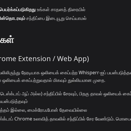
ிபெயர்க்கப்படுகிறது
உங்கள் சாதனத் திரையில்
பின்தொடரவும்
சந்திப்பை இடையூறு செய்யாமல்
்கள்
Chrome Extension / Web App)
் தாவலிலிருந்து நேரடியாக ஒலியைக் கைப்பற்ற Whisperr-ஐப் பயன்படுத்தவ
ல் ஒலியைக் கைப்பற்றுவதால் மிகவும் துல்லியமான முறை.
ெஸ்க்டாப் ஆப் அல்ல) சந்திப்பில் சேரவும், பிறகு தாவல் ஒலியைக் கைப
யன்படுத்தவும்
 சத்தம் இல்லை, மைக்ரோஃபோன் தேவையில்லை
்க்டாப் Chrome உலாவித் தாவலில் சந்திப்பில் சேர வேண்டும். மொபை