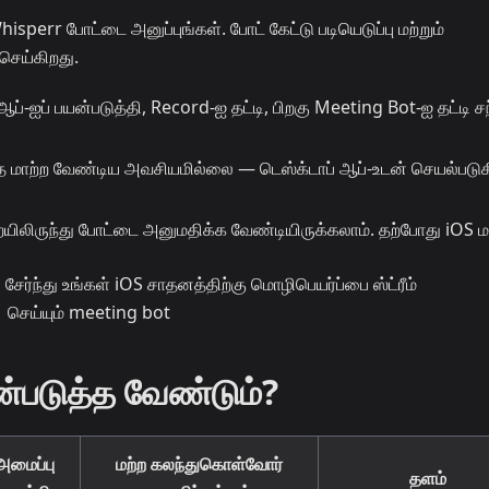
hisperr போட்டை அனுப்புங்கள். போட் கேட்டு படியெடுப்பு மற்றும்
 செய்கிறது.
்-ஐப் பயன்படுத்தி, Record-ஐ தட்டி, பிறகு Meeting Bot-ஐ தட்டி சந்
த்தை மாற்ற வேண்டிய அவசியமில்லை — டெஸ்க்டாப் ஆப்-உடன் செயல்படுக
யிலிருந்து போட்டை அனுமதிக்க வேண்டியிருக்கலாம். தற்போது iOS மட
்படுத்த வேண்டும்?
அமைப்பு
மற்ற கலந்துகொள்வோர்
தளம்