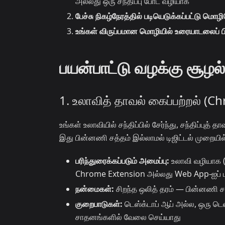
அல்லது ஒரு சந்திப்பு போட் வழியாக
பேச்சு நிகழ்நேரத்தில் படியெடுக்கப்பட்டு மொழ
உங்கள் விருப்பமான மொழியில் உரையாடலைப் 
பயன்பாட்டு வழக்கு சூழல
1. உலாவித் தாவல் கைப்பற்றல் (
உங்கள் உலாவியில் சந்திப்பில் சேர்ந்து, சந்திப்புத
இது பின்னணி சத்தம் இல்லாமல் டிஜிட்டல் முறையி
பரிந்துரைக்கப்படும் அமைப்பு:
உலாவி வழியாக (ட
Chrome Extension அல்லது Web App-ஐப் ப
நன்மைகள்:
சிறந்த ஒலித் தரம் — பின்னணி
குறைபாடுகள்:
டெஸ்க்டாப் ஆப் அல்ல, ஒரு டெஸ
சாதனங்களில் வேலை செய்யாது