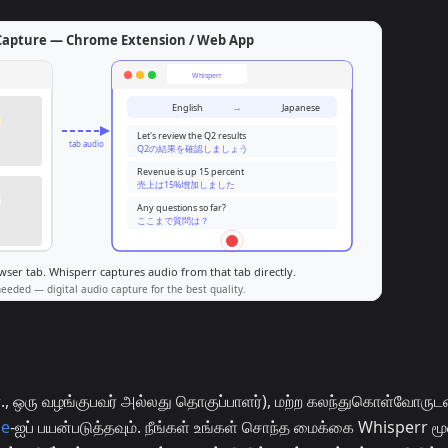
.கா., ஒரு வழங்குபவர் அல்லது தொகுப்பாளர்), மற்ற கலந்துகொள்வோருட
de
-ஐப் பயன்படுத்தவும். நீங்கள் உங்கள் சொந்த மைக்கை Whisperr மூ