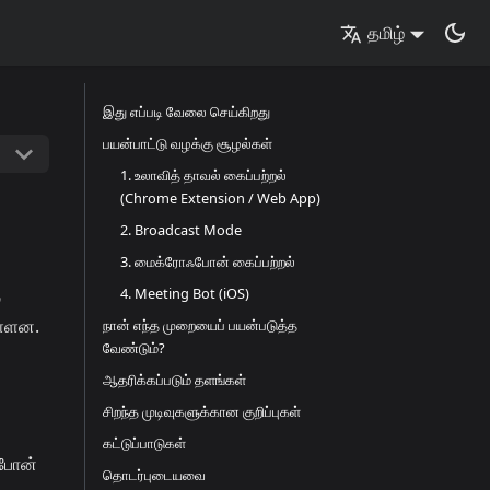
தமிழ்
இது எப்படி வேலை செய்கிறது
பயன்பாட்டு வழக்கு சூழல்கள்
1. உலாவித் தாவல் கைப்பற்றல்
(Chrome Extension / Web App)
2. Broadcast Mode
3. மைக்ரோஃபோன் கைப்பற்றல்
4. Meeting Bot (iOS)
்
ள்ளன.
நான் எந்த முறையைப் பயன்படுத்த
வேண்டும்?
ஆதரிக்கப்படும் தளங்கள்
சிறந்த முடிவுகளுக்கான குறிப்புகள்
கட்டுப்பாடுகள்
ஃபோன்
தொடர்புடையவை