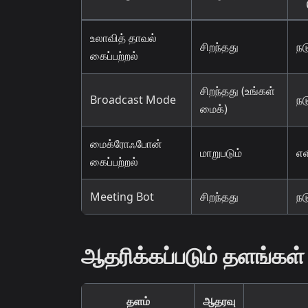
உலாவித் தாவல்
சிறந்தது
நட
கைப்பற்றல்
சிறந்தது (உங்கள்
Broadcast Mode
நட
மைக்)
மைக்ரோஃபோன்
மாறுபடும்
எ
கைப்பற்றல்
Meeting Bot
சிறந்தது
நட
ஆதரிக்கப்படும் தளங்கள்
தளம்
ஆதரவு