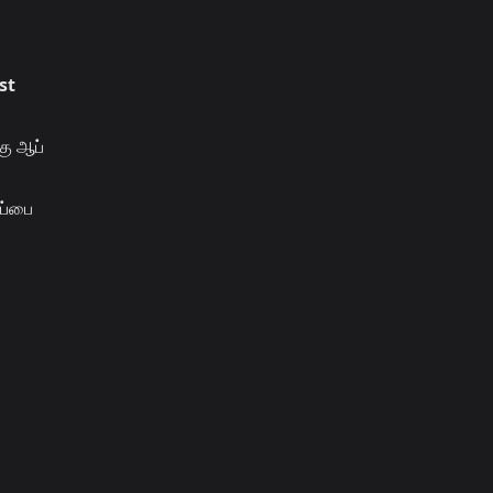
st
கு ஆப்
ப்பை