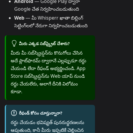
Android
— Google Play ద్వారా
Google చేత నిర్వహించబడుతుంది
Web
— మీ Whisperr ఖాతా బిల్లింగ్
సెట్టింగ్‌లలో నేరుగా నిర్వహించబడుతుంది
మీరు ఎక్కడ సబ్‌స్క్రైబ్ చేశారు?
మీరు మీ సబ్‌స్క్రిప్షన్‌ను కొనుగోలు చేసిన
అదే ప్లాట్‌ఫారమ్ ద్వారానే ఎల్లప్పుడూ రద్దు
చేయండి లేదా రీఫండ్ అభ్యర్థించండి. App
Store సబ్‌స్క్రిప్షన్‌ను Web యాప్ నుండి
రద్దు చేయలేరు, అలాగే దీనికి విలోమం
కూడా.
రీఫండ్ కోసం చూస్తున్నారా?
రద్దు చేయడం భవిష్యత్ పునరుద్ధరణలను
ఆపుతుంది, కానీ మీరు ఇప్పటికే చెల్లించిన