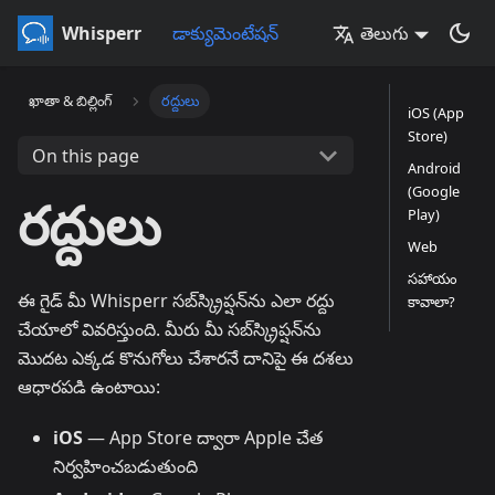
Whisperr
డాక్యుమెంటేషన్
తెలుగు
ఖాతా & బిల్లింగ్
రద్దులు
iOS (App
Store)
On this page
Android
(Google
రద్దులు
Play)
Web
సహాయం
ఈ గైడ్ మీ Whisperr సబ్‌స్క్రిప్షన్‌ను ఎలా రద్దు
కావాలా?
చేయాలో వివరిస్తుంది. మీరు మీ సబ్‌స్క్రిప్షన్‌ను
మొదట ఎక్కడ కొనుగోలు చేశారనే దానిపై ఈ దశలు
ఆధారపడి ఉంటాయి:
iOS
— App Store ద్వారా Apple చేత
నిర్వహించబడుతుంది