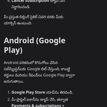
Cancel Subscription
ట్యాప్ చేసి
నిర్ధారించండి.
మీ ప్రస్తుత బిల్లింగ్ సైకిల్ చివరి వరకు మీకు
యాక్సెస్ ఉంటుంది.
Android (Google
Play)
Android పరికరంలో కొనుగోలు చేసిన
సబ్‌స్క్రిప్షన్‌లకు Google బిల్ చేస్తుంది, కాబట్టి
రద్దులు మరియు రీఫండ్‌లు Google Play ద్వారా
జరుగుతాయి.
Google Play Store
యాప్‌ను తెరవండి.
మీ ప్రొఫైల్ ఐకాన్‌ను ట్యాప్ చేసి, తర్వాత
Payments & subscriptions >