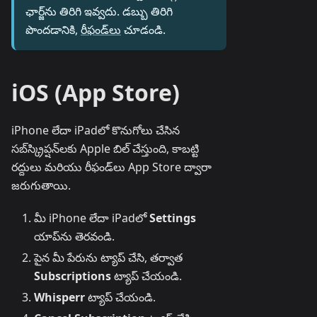
ఛార్జ్‌ను తిరిగి ఇవ్వదు. డబ్బు తిరిగి
పొందడానికి,
రీఫండ్‌లు
చూడండి.
iOS (App Store)
iPhone లేదా iPadలో కొనుగోలు చేసిన
సబ్‌స్క్రిప్షన్‌లకు Apple బిల్ చేస్తుంది, కాబట్టి
రద్దులు మరియు రీఫండ్‌లు App Store ద్వారా
జరుగుతాయి.
మీ iPhone లేదా iPadలో
Settings
యాప్‌ను తెరవండి.
పైన మీ పేరును ట్యాప్ చేసి, తర్వాత
Subscriptions
ట్యాప్ చేయండి.
Whisperr
ట్యాప్ చేయండి.