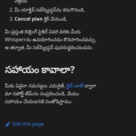
వెళ్లండి.
మీ యాక్టివ్ సబ్‌స్క్రిప్షన్‌ను కనుగొనండి.
Cancel plan
క్లిక్ చేయండి.
మీ ప్రస్తుత బిల్లింగ్ సైకిల్ చివరి వరకు మీరు
Whisperrను ఉపయోగించడం కొనసాగించవచ్చు.
ఆ తర్వాత, మీ సబ్‌స్క్రిప్షన్ పునరుద్ధరించబడదు.
సహాయం కావాలా?
మీకు ఏవైనా సమస్యలు ఎదురైతే,
లైవ్ చాట్
ద్వారా
మా సపోర్ట్ టీమ్‌ను సంప్రదించండి, మేము
సహాయం చేయడానికి సంతోషిస్తాము.
Edit this page