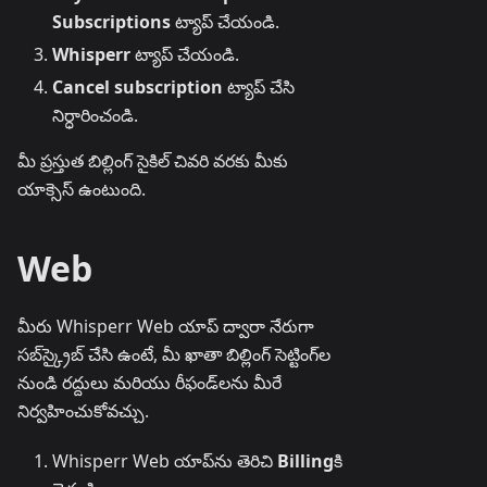
Subscriptions
ట్యాప్ చేయండి.
Whisperr
ట్యాప్ చేయండి.
Cancel subscription
ట్యాప్ చేసి
నిర్ధారించండి.
మీ ప్రస్తుత బిల్లింగ్ సైకిల్ చివరి వరకు మీకు
యాక్సెస్ ఉంటుంది.
Web
మీరు Whisperr Web యాప్ ద్వారా నేరుగా
సబ్‌స్క్రైబ్ చేసి ఉంటే, మీ ఖాతా బిల్లింగ్ సెట్టింగ్‌ల
నుండి రద్దులు మరియు రీఫండ్‌లను మీరే
నిర్వహించుకోవచ్చు.
Whisperr Web యాప్‌ను తెరిచి
Billing
కి