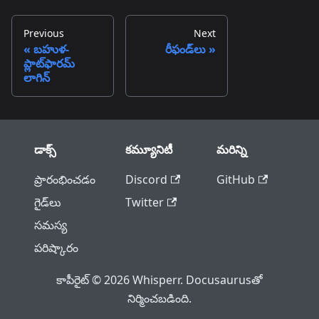
Previous
Next
బహుళ-
రీఫండ్‌లు
ప్లాట్‌ఫారమ్
లాగిన్
డాక్స్
కమ్యూనిటీ
మరిన్ని
ప్రారంభించడం
Discord
GitHub
గైడ్‌లు
Twitter
సమస్య
పరిష్కారం
కాపీరైట్ © 2026 Whisperr. Docusaurusతో
నిర్మించబడింది.