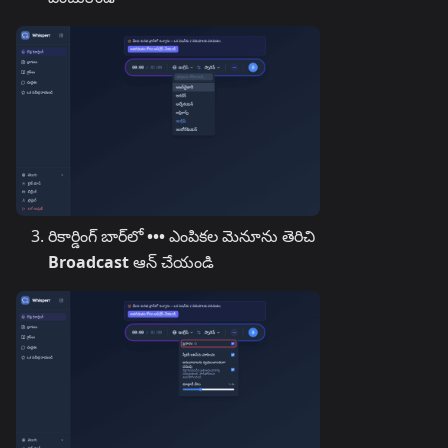
రికార్డింగ్ బార్‌లో
•••
ఎంపికల మెనూను తెరిచి
Broadcast
ఆన్ చేయండి