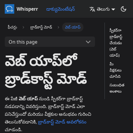
Whisperr
డాక్యుమెంటేషన్
తెలుగు
ఫీచర్లు
బ్రాడ్‌కాస్ట్ మోడ్
వెబ్ యాప్
స్పీకర్‌గా
బ్రాడ్‌కాస్ట్
On this page
చేయడం
(వెబ్
వెబ్ యాప్‌లో
యాప్)
మీ
వీక్షకులు
బ్రాడ్‌కాస్ట్ మోడ్
చూసేది
సంబంధిత
అంశాలు
ఈ పేజీ
వెబ్ యాప్
నుండి స్పీకర్‌గా బ్రాడ్‌కాస్ట్
నడపడాన్ని వివరిస్తుంది. బ్రాడ్‌కాస్ట్ మోడ్ ఎలా
పనిచేస్తుందో మరియు వీక్షకుల అనుభవం గురించి
తెలుసుకోవడానికి,
బ్రాడ్‌కాస్ట్ మోడ్ అవలోకనం
చూడండి.