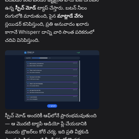
ఉన్న
స్పీచ్ మోడ్
ట్యాప్ చేస్తారు. బటన్ నీలం
రంగులోకి మారుతుంది, పైన
మాట్లాడే వేగం
స్లయిడర్ కనిపిస్తుంది, ప్రతి అనువాదం ఖరారు
కాగానే Whisperr దాన్ని వారి సొంత పరికరంలో
చదివి వినిపిస్తుంది.
స్పీచ్ మోడ్ అందరికీ ఆఫ్‌లోనే ప్రారంభమవుతుంది
— ఆ మొదటి ట్యాపే ఆడియో ప్లే చేయడానికి
ముందు బ్రౌజర్‌లు కోరే చర్య. ఇది ప్రతి వీక్షకుడి