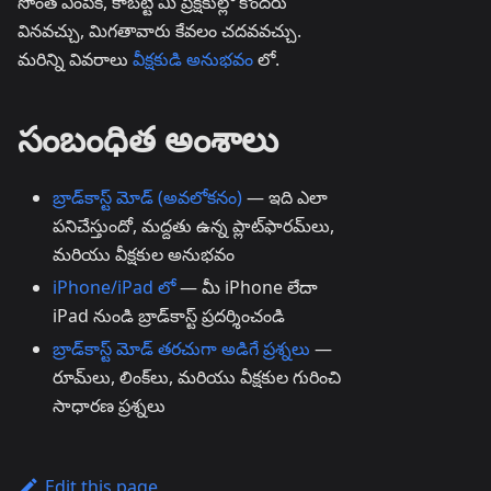
సొంత ఎంపిక, కాబట్టి మీ ప్రేక్షకుల్లో కొందరు
వినవచ్చు, మిగతావారు కేవలం చదవవచ్చు.
మరిన్ని వివరాలు
వీక్షకుడి అనుభవం
లో.
సంబంధిత అంశాలు
బ్రాడ్‌కాస్ట్ మోడ్ (అవలోకనం)
— ఇది ఎలా
పనిచేస్తుందో, మద్దతు ఉన్న ప్లాట్‌ఫారమ్‌లు,
మరియు వీక్షకుల అనుభవం
iPhone/iPad లో
— మీ iPhone లేదా
iPad నుండి బ్రాడ్‌కాస్ట్ ప్రదర్శించండి
బ్రాడ్‌కాస్ట్ మోడ్ తరచుగా అడిగే ప్రశ్నలు
—
రూమ్‌లు, లింక్‌లు, మరియు వీక్షకుల గురించి
సాధారణ ప్రశ్నలు
Edit this page