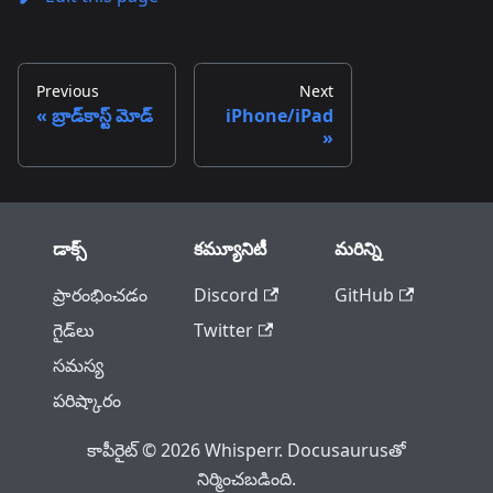
Previous
Next
బ్రాడ్‌కాస్ట్ మోడ్
iPhone/iPad
డాక్స్
కమ్యూనిటీ
మరిన్ని
ప్రారంభించడం
Discord
GitHub
గైడ్‌లు
Twitter
సమస్య
పరిష్కారం
కాపీరైట్ © 2026 Whisperr. Docusaurusతో
నిర్మించబడింది.