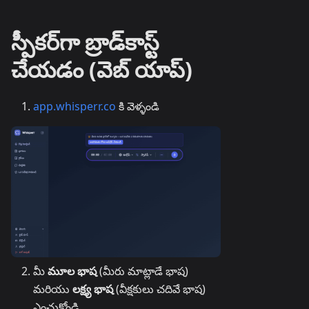
స్పీకర్‌గా బ్రాడ్‌కాస్ట్
చేయడం (వెబ్ యాప్)
app.whisperr.co
కి వెళ్ళండి
మీ
మూల భాష
(మీరు మాట్లాడే భాష)
మరియు
లక్ష్య భాష
(వీక్షకులు చదివే భాష)
ఎంచుకోండి