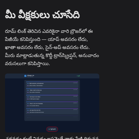
మీ వీక్షకులు చూసేది
రూమ్ లింక్ తెరిచిన ఎవరికైనా వారి బ్రౌజర్‌లో ఈ
పేజీయే కనిపిస్తుంది — యాప్ అవసరం లేదు,
ఖాతా అవసరం లేదు, సైన్-అప్ అవసరం లేదు.
మీరు మాట్లాడుతున్న కొద్దీ ట్రాన్‌స్క్రిప్షన్, అనువాదం
వరుసలుగా కనిపిస్తాయి.
చదవడం కంటే వినడం ఇష్టమైతే వారు పేజీ దిగువన