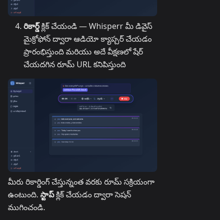
రికార్డ్
క్లిక్ చేయండి — Whisperr మీ డివైస్
మైక్రోఫోన్ ద్వారా ఆడియో క్యాప్చర్ చేయడం
ప్రారంభిస్తుంది మరియు అదే వీక్షణలో షేర్
చేయదగిన రూమ్ URL కనిపిస్తుంది
మీరు రికార్డింగ్ చేస్తున్నంత వరకు రూమ్ సక్రియంగా
ఉంటుంది.
స్టాప్
క్లిక్ చేయడం ద్వారా సెషన్
ముగించండి.