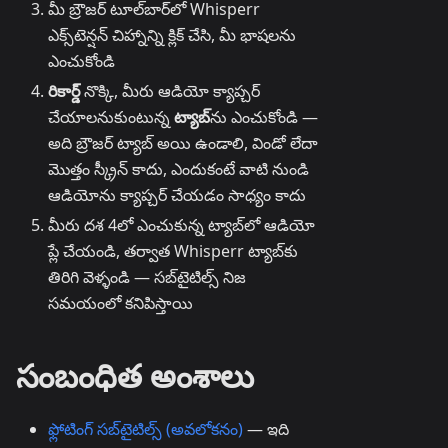
మీ బ్రౌజర్ టూల్‌బార్‌లో Whisperr
ఎక్స్‌టెన్షన్ చిహ్నాన్ని క్లిక్ చేసి, మీ భాషలను
ఎంచుకోండి
రికార్డ్
నొక్కి, మీరు ఆడియో క్యాప్చర్
చేయాలనుకుంటున్న
ట్యాబ్
‌ను ఎంచుకోండి —
అది బ్రౌజర్ ట్యాబ్ అయి ఉండాలి, విండో లేదా
మొత్తం స్క్రీన్ కాదు, ఎందుకంటే వాటి నుండి
ఆడియోను క్యాప్చర్ చేయడం సాధ్యం కాదు
మీరు దశ 4లో ఎంచుకున్న ట్యాబ్‌లో ఆడియో
ప్లే చేయండి, తర్వాత Whisperr ట్యాబ్‌కు
తిరిగి వెళ్ళండి — సబ్‌టైటిల్స్ నిజ
సమయంలో కనిపిస్తాయి
సంబంధిత అంశాలు
ఫ్లోటింగ్ సబ్‌టైటిల్స్ (అవలోకనం)
— ఇది