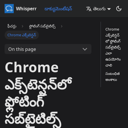
Whisperr
డాక్యుమెంటేషన్
తెలుగు
ఫీచర్లు
ఫ్లోటింగ్ సబ్‌టైటిల్స్
Chrome
Chrome ఎక్స్‌టెన్షన్
ఎక్స్‌టెన్షన్‌
లో ఫ్లోటింగ్
సబ్‌టైటిల్స్
On this page
ఎలా
ఉపయోగిం
Chrome
చాలి
సంబంధిత
ఎక్స్‌టెన్షన్‌లో
అంశాలు
ఫ్లోటింగ్
సబ్‌టైటిల్స్