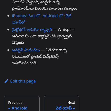
ఎలా పని చేస్తుంది, మద్దతు ఉన్న
ప్లాట్‌ఫారమ్‌లు మరియు సాధారణ చిట్కాలు
iPhone/iPad లో
·
Android లో
·
వెబ్
యాప్‌లో
మైక్రోఫోన్ ఆడియో క్యాప్చర్
— Whisperr
ఆడియోను ఎలా క్యాప్చర్ చేసి ట్రాన్స్‌క్రైబ్
చేస్తుంది
ఆన్‌లైన్ మీటింగ్‌లు
— వీడియో కాల్స్
సమయంలో ఫ్లోటింగ్ సబ్‌టైటిల్స్
ఉపయోగించండి
Edit this page
Previous
Next
Android
వెబ్ యాప్