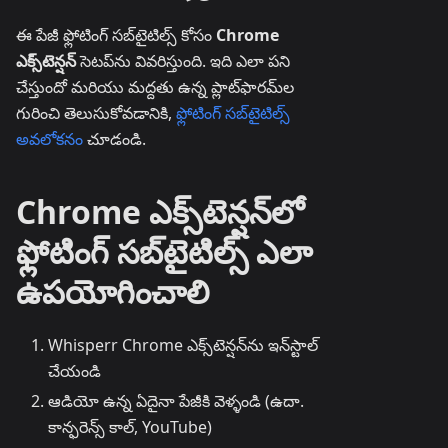
ఈ పేజీ ఫ్లోటింగ్ సబ్‌టైటిల్స్ కోసం
Chrome
ఎక్స్‌టెన్షన్
సెటప్‌ను వివరిస్తుంది. ఇది ఎలా పని
చేస్తుందో మరియు మద్దతు ఉన్న ప్లాట్‌ఫారమ్‌ల
గురించి తెలుసుకోవడానికి,
ఫ్లోటింగ్ సబ్‌టైటిల్స్
అవలోకనం
చూడండి.
Chrome ఎక్స్‌టెన్షన్‌లో
ఫ్లోటింగ్ సబ్‌టైటిల్స్ ఎలా
ఉపయోగించాలి
Whisperr Chrome ఎక్స్‌టెన్షన్‌ను ఇన్‌స్టాల్
చేయండి
ఆడియో ఉన్న ఏదైనా పేజీకి వెళ్ళండి (ఉదా.
కాన్ఫరెన్స్ కాల్, YouTube)