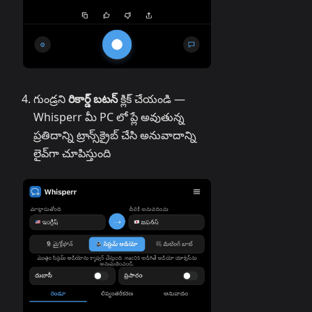
గుండ్రని
రికార్డ్ బటన్
క్లిక్ చేయండి —
Whisperr మీ PC లో ప్లే అవుతున్న
ప్రతిదాన్ని ట్రాన్స్‌క్రైబ్ చేసి అనువాదాన్ని
లైవ్‌గా చూపిస్తుంది