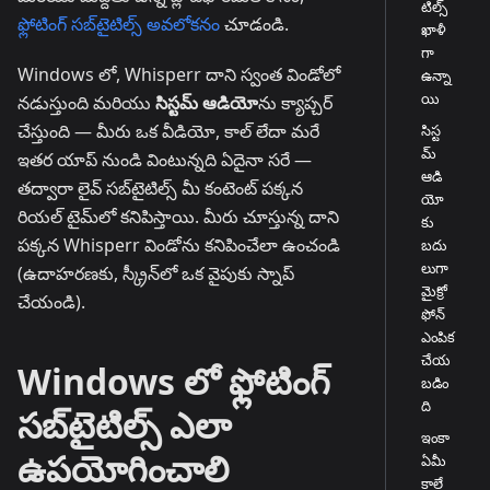
టిల్స్
ఫ్లోటింగ్ సబ్‌టైటిల్స్ అవలోకనం
చూడండి.
ఖాళీ
గా
Windows లో, Whisperr దాని స్వంత విండోలో
ఉన్నా
యి
నడుస్తుంది మరియు
సిస్టమ్ ఆడియో
ను క్యాప్చర్
చేస్తుంది — మీరు ఒక వీడియో, కాల్ లేదా మరే
సిస్ట
మ్
ఇతర యాప్ నుండి వింటున్నది ఏదైనా సరే —
ఆడి
తద్వారా లైవ్ సబ్‌టైటిల్స్ మీ కంటెంట్ పక్కన
యో
రియల్ టైమ్‌లో కనిపిస్తాయి. మీరు చూస్తున్న దాని
కు
పక్కన Whisperr విండోను కనిపించేలా ఉంచండి
బదు
లుగా
(ఉదాహరణకు, స్క్రీన్‌లో ఒక వైపుకు స్నాప్
మైక్రో
చేయండి).
ఫోన్
ఎంపిక
చేయ
Windows లో ఫ్లోటింగ్
బడిం
ది
సబ్‌టైటిల్స్ ఎలా
ఇంకా
ఉపయోగించాలి
ఏమీ
కాలే