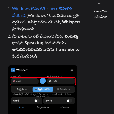
దు
Windows కోసం Whisperr డౌన్‌లోడ్
సంబంధిత
చేయండి
(Windows 10 మరియు తర్వాతి
విషయాలు
వెర్షన్‌లు), ఇన్‌స్టాలర్‌ను రన్ చేసి,
Whisperr
ప్రారంభించండి
మీ భాషలను సెట్ చేయండి: మీరు
వింటున్న
భాషను
Speaking
కింద మరియు
అనువదించవలసిన
భాషను
Translate to
కింద ఎంచుకోండి