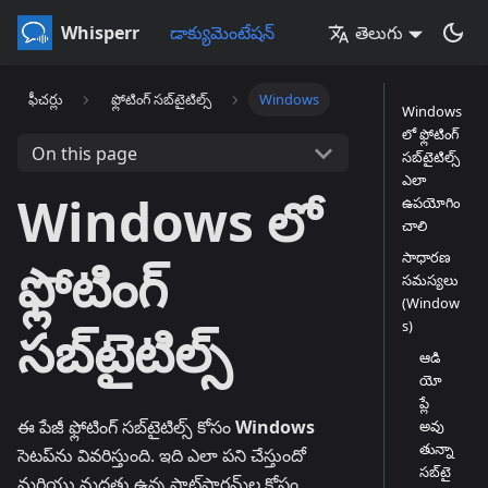
Whisperr
డాక్యుమెంటేషన్
తెలుగు
ఫీచర్లు
ఫ్లోటింగ్ సబ్‌టైటిల్స్
Windows
Windows
లో ఫ్లోటింగ్
On this page
సబ్‌టైటిల్స్
ఎలా
Windows లో
ఉపయోగిం
చాలి
సాధారణ
ఫ్లోటింగ్
సమస్యలు
(Window
s)
సబ్‌టైటిల్స్
ఆడి
యో
ప్లే
ఈ పేజీ ఫ్లోటింగ్ సబ్‌టైటిల్స్ కోసం
Windows
అవు
తున్నా
సెటప్‌ను వివరిస్తుంది. ఇది ఎలా పని చేస్తుందో
సబ్‌టై
మరియు మద్దతు ఉన్న ప్లాట్‌ఫారమ్‌ల కోసం,