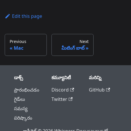
Edit this page
Previous
Next
Mac
మీటింగ్ బాట్
డాక్స్
కమ్యూనిటీ
మరిన్ని
ప్రారంభించడం
Discord
GitHub
గైడ్‌లు
Twitter
సమస్య
పరిష్కారం