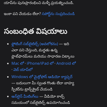
యాప్‌ను పునఃప్రారంభించి మళ్ళీ ప్రయత్నించండి.
ఇంకా పని చేయడం లేదా?
సపోర్ట్‌ను సంప్రదించండి
సంబంధిత విషయాలు
ఫ్లోటింగ్ సబ్‌టైటిల్స్ (అవలోకనం)
— ఇది
ఎలా పని చేస్తుంది, మద్దతు ఉన్న
ప్లాట్‌ఫారమ్‌లు మరియు సాధారణ చిట్కాలు
Mac లో
·
iPhone/iPad లో
·
Android లో
·
వెబ్ యాప్‌లో
Windows లో మైక్రోఫోన్ ఆడియో క్యాప్చర్
— బదులుగా మీ స్వంత గొంతు లేదా బాహ్య
స్పీకర్‌ను ట్రాన్స్‌క్రైబ్ చేయండి
ఆన్‌లైన్ మీటింగ్‌లు
— వీడియో కాల్స్
సమయంలో సబ్‌టైటిల్స్ ఉపయోగించండి