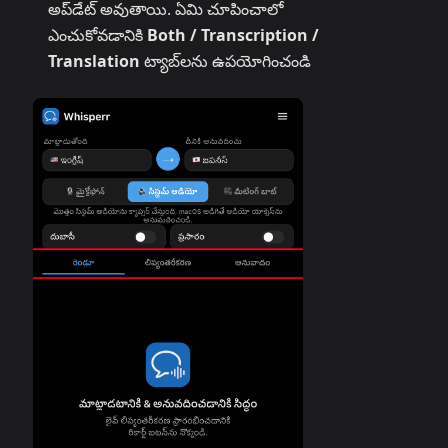
అప్‌డేట్ అవుతాయి. ఏమి చూపించాలో
ఎంచుకోవడానికి
Both / Transcription /
Translation
ట్యాబ్‌లను ఉపయోగించండి