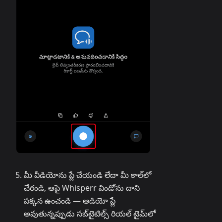
మీ వీడియోను ప్లే చేయండి లేదా మీ కాల్‌లో
చేరండి, ఆపై Whisperr విండోను దాని
పక్కన ఉంచండి — ఆడియో ప్లే
అవుతున్నప్పుడు సబ్‌టైటిల్స్ రియల్ టైమ్‌లో