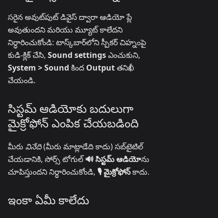
సరైన అవుట్‌పుట్ డివైస్ ద్వారా ఆడియో ప్లే
అవుతుందని మరియు మ్యూట్ కాలేదని
నిర్ధారించుకోండి: టాస్క్‌బార్‌లోని స్పీకర్ చిహ్నంపై
కుడి-క్లిక్ చేసి,
Sound settings
ఎంచుకుని,
System > Sound
కింద
Output
తనిఖీ
చేయండి.
సిస్టమ్ ఆడియోకు బదులుగా
మైక్రోఫోన్ ఎంపిక చేయబడింది
మీరు
వినేది
(మీరు మాట్లాడేది కాదు) సబ్‌టైటిల్
చేయడానికి, సోర్స్ టోగుల్
🔊 సిస్టమ్ ఆడియో
ను
చూపిస్తుందని నిర్ధారించుకోండి,
🎙️ మైక్రోఫోన్
కాదు.
ఇంకా ఏమీ కాలేదు