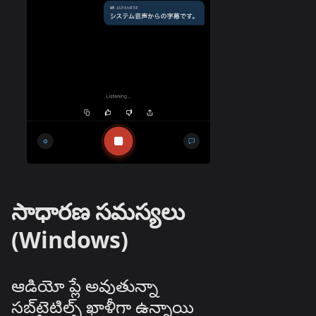
సాధారణ సమస్యలు
(Windows)
ఆడియో ప్లే అవుతున్నా
సబ్‌టైటిల్స్ ఖాళీగా ఉన్నాయి