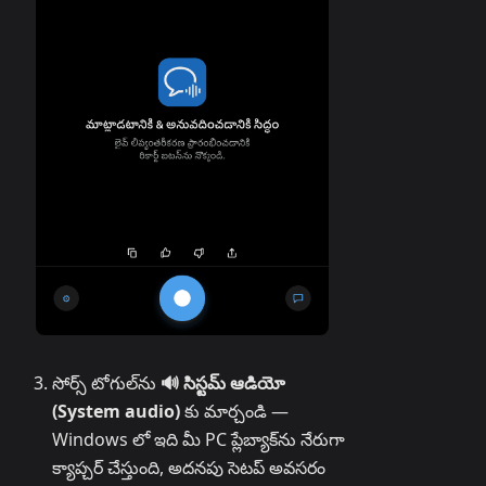
సోర్స్ టోగుల్‌ను
🔊 సిస్టమ్ ఆడియో
(System audio)
కు మార్చండి —
Windows లో ఇది మీ PC ప్లేబ్యాక్‌ను నేరుగా
క్యాప్చర్ చేస్తుంది, అదనపు సెటప్ అవసరం