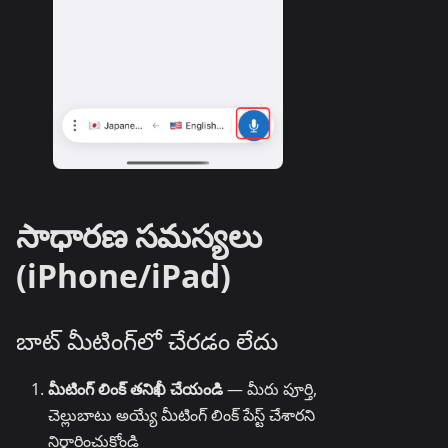
సాధారణ సమస్యలు
(iPhone/iPad)
బాట్ మీటింగ్‌లో చేరడం లేదు
మీటింగ్ లింక్ తనిఖీ చేయండి
— మీరు పూర్తి,
చెల్లుబాటు అయ్యే మీటింగ్ లింక్ పేస్ట్ చేశారని
నిర్ధారించుకోండి