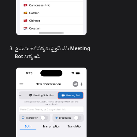
పై మెనూలో పక్కకు స్వైప్ చేసి
Meeting
Bot
నొక్కండి