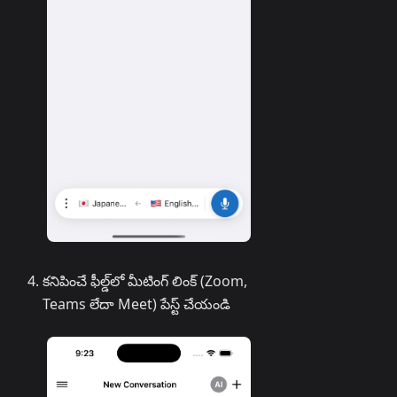
కనిపించే ఫీల్డ్‌లో మీటింగ్ లింక్ (Zoom,
Teams లేదా Meet) పేస్ట్ చేయండి