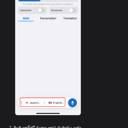
కింది బార్‌లో మూల భాష మరియు లక్ష్య