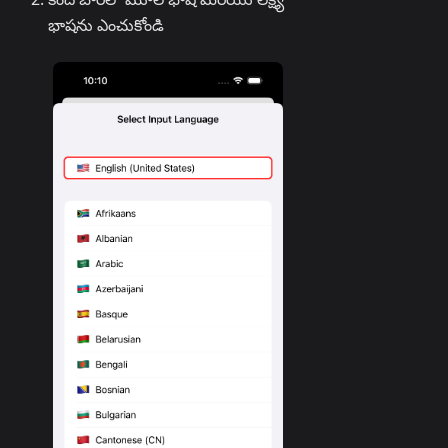
భాషను ఎంచుకోండి