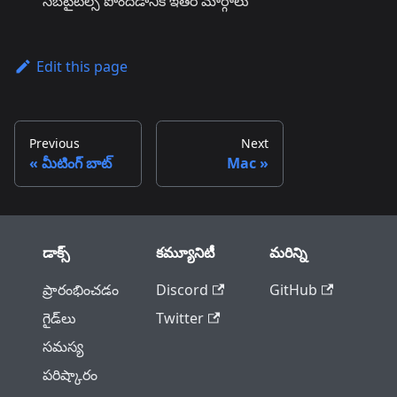
సబ్‌టైటిల్స్ పొందడానికి ఇతర మార్గాలు
Edit this page
Previous
Next
మీటింగ్ బాట్
Mac
డాక్స్
కమ్యూనిటీ
మరిన్ని
ప్రారంభించడం
Discord
GitHub
గైడ్‌లు
Twitter
సమస్య
పరిష్కారం