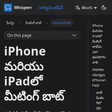
Whisperr
డాక్యుమెంటేషన్
తెలుగు
ఫీచర్లు
మీటింగ్ బాట్
iPhone/iPad
iPhone
మరియు
On this page
iPadలో
మీటింగ్
iPhone
బాట్‌ను
ఎలా
ఉపయోగిం
మరియు
చాలి
సాధారణ
సమస్యలు
iPadలో
(iPhone/i
Pad)
మీటింగ్ బాట్
బాట్
మీటిం
గ్‌లో
చేర