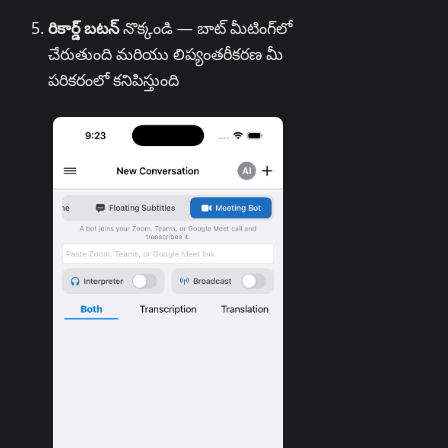
రికార్డ్ బటన్
నొక్కండి — బాట్ మీటింగ్‌లో
చేరుతుంది మరియు లిప్యంతరీకరణ మీ
పరికరంలో కనిపిస్తుంది