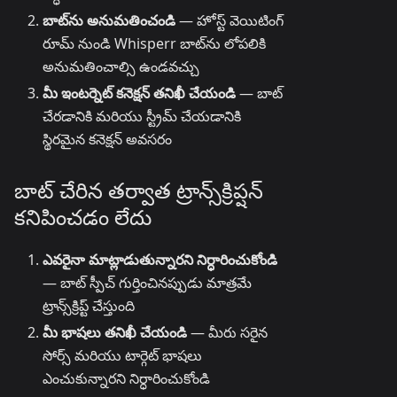
బాట్‌ను అనుమతించండి
— హోస్ట్ వెయిటింగ్
రూమ్ నుండి Whisperr బాట్‌ను లోపలికి
అనుమతించాల్సి ఉండవచ్చు
మీ ఇంటర్నెట్ కనెక్షన్ తనిఖీ చేయండి
— బాట్
చేరడానికి మరియు స్ట్రీమ్ చేయడానికి
స్థిరమైన కనెక్షన్ అవసరం
బాట్ చేరిన తర్వాత ట్రాన్స్‌క్రిప్షన్
కనిపించడం లేదు
ఎవరైనా మాట్లాడుతున్నారని నిర్ధారించుకోండి
— బాట్ స్పీచ్ గుర్తించినప్పుడు మాత్రమే
ట్రాన్స్‌క్రిప్ట్ చేస్తుంది
మీ భాషలు తనిఖీ చేయండి
— మీరు సరైన
సోర్స్ మరియు టార్గెట్ భాషలు
ఎంచుకున్నారని నిర్ధారించుకోండి