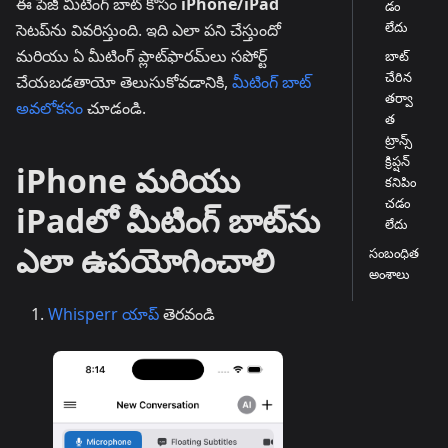
ఈ పేజీ మీటింగ్ బాట్ కోసం
iPhone/iPad
డం
లేదు
సెటప్‌ను వివరిస్తుంది. ఇది ఎలా పని చేస్తుందో
మరియు ఏ మీటింగ్ ప్లాట్‌ఫారమ్‌లు సపోర్ట్
బాట్
చేరిన
చేయబడతాయో తెలుసుకోవడానికి,
మీటింగ్ బాట్
తర్వా
అవలోకనం
చూడండి.
త
ట్రాన్స్‌
క్రిప్షన్
iPhone మరియు
కనిపిం
చడం
iPadలో మీటింగ్ బాట్‌ను
లేదు
ఎలా ఉపయోగించాలి
సంబంధిత
అంశాలు
Whisperr యాప్
తెరవండి