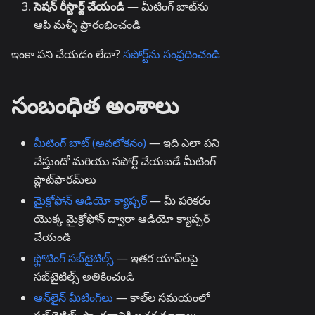
సెషన్ రీస్టార్ట్ చేయండి
— మీటింగ్ బాట్‌ను
ఆపి మళ్ళీ ప్రారంభించండి
ఇంకా పని చేయడం లేదా?
సపోర్ట్‌ను సంప్రదించండి
సంబంధిత అంశాలు
మీటింగ్ బాట్ (అవలోకనం)
— ఇది ఎలా పని
చేస్తుందో మరియు సపోర్ట్ చేయబడే మీటింగ్
ప్లాట్‌ఫారమ్‌లు
మైక్రోఫోన్ ఆడియో క్యాప్చర్
— మీ పరికరం
యొక్క మైక్రోఫోన్ ద్వారా ఆడియో క్యాప్చర్
చేయండి
ఫ్లోటింగ్ సబ్‌టైటిల్స్
— ఇతర యాప్‌లపై
సబ్‌టైటిల్స్ అతికించండి
ఆన్‌లైన్ మీటింగ్‌లు
— కాల్‌ల సమయంలో