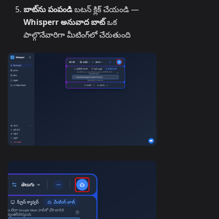
బాట్‌ను పంపండి
బటన్ క్లిక్ చేయండి —
Whisperr అనువాద బాట్
ఒక
పాల్గొనేవారిగా మీటింగ్‌లో చేరుతుంది