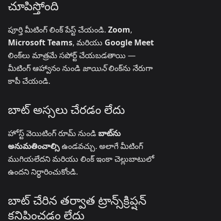
చూపిస్తోంది
పూర్తి మీటింగ్ లింక్ పేస్ట్ చేయండి.
Zoom
,
Microsoft Teams
, మరియు
Google Meet
లింక్‌లు మాత్రమే సపోర్ట్ చేయబడతాయి —
మీటింగ్ ఆహ్వానం నుండి
జాయిన్
లింక్‌ను నేరుగా
కాపీ చేయండి.
బాట్ అస్సలు చేరడం లేదు
హోస్ట్ వెయిటింగ్ రూమ్ నుండి
బాట్‌ను
అనుమతించాల్సి
ఉండవచ్చు. అలాగే మీటింగ్
ముగియలేదని మరియు లింక్ ఇంకా చెల్లుబాటులో
ఉందని నిర్ధారించుకోండి.
బాట్ చేరిన తర్వాత ట్రాన్స్‌క్రిప్షన్
కనిపించడం లేదు