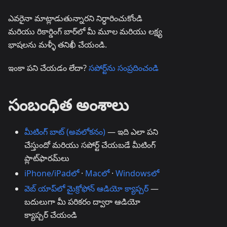
ఎవరైనా మాట్లాడుతున్నారని నిర్ధారించుకోండి
మరియు రికార్డింగ్ బార్‌లో మీ మూల మరియు లక్ష్య
భాషలను మళ్ళీ తనిఖీ చేయండి.
ఇంకా పని చేయడం లేదా?
సపోర్ట్‌ను సంప్రదించండి
సంబంధిత అంశాలు
మీటింగ్ బాట్ (అవలోకనం)
— ఇది ఎలా పని
చేస్తుందో మరియు సపోర్ట్ చేయబడే మీటింగ్
ప్లాట్‌ఫారమ్‌లు
iPhone/iPadలో
·
Macలో
·
Windowsలో
వెబ్ యాప్‌లో మైక్రోఫోన్ ఆడియో క్యాప్చర్
—
బదులుగా మీ పరికరం ద్వారా ఆడియో
క్యాప్చర్ చేయండి