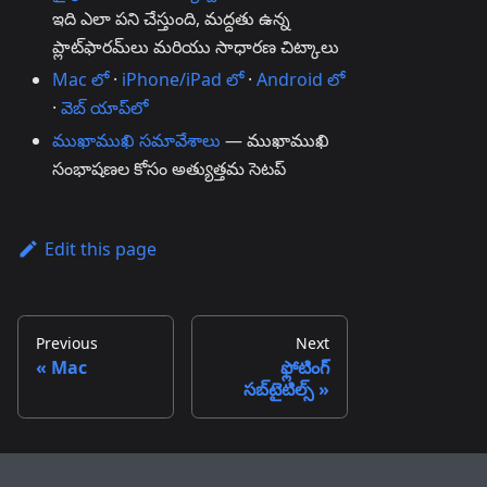
ఇది ఎలా పని చేస్తుంది, మద్దతు ఉన్న
ప్లాట్‌ఫారమ్‌లు మరియు సాధారణ చిట్కాలు
Mac లో
·
iPhone/iPad లో
·
Android లో
·
వెబ్ యాప్‌లో
ముఖాముఖి సమావేశాలు
— ముఖాముఖి
సంభాషణల కోసం అత్యుత్తమ సెటప్
Edit this page
Previous
Next
Mac
ఫ్లోటింగ్
సబ్‌టైటిల్స్