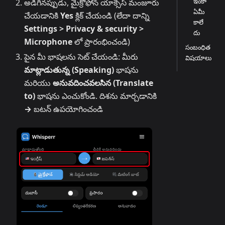
ఇంకా
అడిగినప్పుడు, మైక్రోఫోన్ యాక్సెస్ మంజూరు
ఏమీ
చేయడానికి
Yes
క్లిక్ చేయండి (లేదా దాన్ని
కాలే
Settings > Privacy & security >
దు
Microphone
లో ప్రారంభించండి)
సంబంధిత
పైన మీ భాషలను సెట్ చేయండి: మీరు
విషయాలు
మాట్లాడుతున్న (Speaking)
భాషను
మరియు
అనువదించవలసిన (Translate
to)
భాషను ఎంచుకోండి. దిశను మార్చడానికి
→
బటన్ ఉపయోగించండి