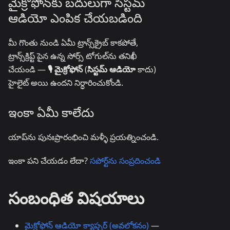
మైక్రోఫోన్‌కు బదులుగా సిస్టమ్
ఆడియో ఎంపిక చేయబడింది
మీ గొంతు నుండి ఏమీ ట్రాన్స్‌క్రైబ్ కాకపోతే,
ట్రాన్స్‌క్రిప్ట్ పైన ఉన్న సోర్స్ టోగుల్‌ను తనిఖీ
చేయండి —
🎙️ మైక్రోఫోన్
(
సిస్టమ్ ఆడియో
కాదు)
హైలైట్ అయి ఉందని నిర్ధారించుకోండి.
ఇంకా ఏమీ కాలేదు
యాప్‌ను పునఃప్రారంభించి మళ్ళీ ప్రయత్నించండి.
ఇంకా పని చేయడం లేదా?
సపోర్ట్‌ను సంప్రదించండి
సంబంధిత విషయాలు
మైక్రోఫోన్ ఆడియో క్యాప్చర్ (అవలోకనం)
—