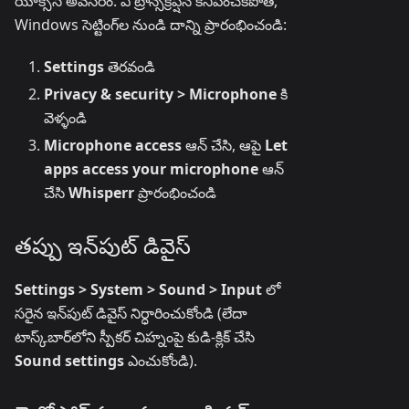
యాక్సెస్ అవసరం. ఏ ట్రాన్స్‌క్రిప్షన్ కనిపించకపోతే,
Windows సెట్టింగ్‌ల నుండి దాన్ని ప్రారంభించండి:
Settings
తెరవండి
Privacy & security > Microphone
కి
వెళ్ళండి
Microphone access
ఆన్ చేసి, ఆపై
Let
apps access your microphone
ఆన్
చేసి
Whisperr
ప్రారంభించండి
తప్పు ఇన్‌పుట్ డివైస్
Settings > System > Sound > Input
లో
సరైన ఇన్‌పుట్ డివైస్ నిర్ధారించుకోండి (లేదా
టాస్క్‌బార్‌లోని స్పీకర్ చిహ్నంపై కుడి-క్లిక్ చేసి
Sound settings
ఎంచుకోండి).