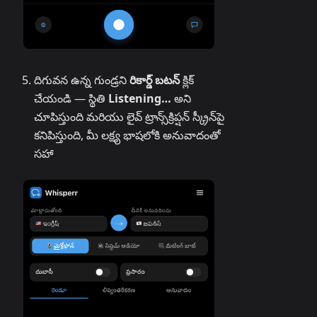
దిగువన ఉన్న గుండ్రని
రికార్డ్ బటన్
క్లిక్
చేయండి — స్థితి
Listening…
అని
చూపిస్తుంది మరియు లైవ్ ట్రాన్స్‌క్రిప్షన్ స్క్రీన్‌పై
కనిపిస్తుంది, మీ లక్ష్య భాషలోకి అనువాదంతో
సహా