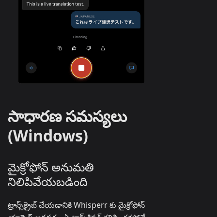
సాధారణ సమస్యలు
(Windows)
మైక్రోఫోన్ అనుమతి
నిలిపివేయబడింది
ట్రాన్స్‌క్రైబ్ చేయడానికి Whisperr కు మైక్రోఫోన్