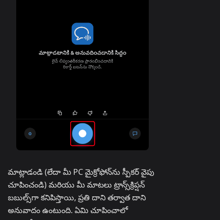
మాట్లాడండి (లేదా మీ PC మైక్రోఫోన్‌ను స్పీకర్ వైపు
చూపించండి) మరియు మీ మాటలు ట్రాన్స్‌క్రిప్షన్
బబుల్స్‌గా కనిపిస్తాయి, ప్రతి దాని తర్వాత దాని
అనువాదం ఉంటుంది. ఏమి చూపించాలో