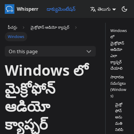
Whisperr
డాక్యుమెంటేషన్
తెలుగు
ఫీచర్లు
మైక్రోఫోన్ ఆడియో క్యాప్చర్
Windows
Windows
లో
మైక్రోఫోన్
ఆడియో
On this page
ఎలా
క్యాప్చర్
Windows లో
చేయాలి
సాధారణ
మైక్రోఫోన్
సమస్యలు
(Window
s)
ఆడియో
మైక్రో
ఫోన్
అను
క్యాప్చర్
మతి
నిలిపి