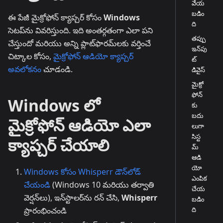
వేయ
బడిం
ఈ పేజీ మైక్రోఫోన్ క్యాప్చర్ కోసం
Windows
ది
సెటప్‌ను వివరిస్తుంది. ఇది అంతర్గతంగా ఎలా పని
తప్పు
చేస్తుందో మరియు అన్ని ప్లాట్‌ఫారమ్‌లకు వర్తించే
ఇన్‌పు
చిట్కాల కోసం,
మైక్రోఫోన్ ఆడియో క్యాప్చర్
ట్
అవలోకనం
చూడండి.
డివైస్
మైక్రో
ఫోన్‌
Windows లో
కు
బదు
మైక్రోఫోన్ ఆడియో ఎలా
లుగా
సిస్ట
క్యాప్చర్ చేయాలి
మ్
ఆడి
యో
Windows కోసం Whisperr డౌన్‌లోడ్
ఎంపిక
చేయండి
(Windows 10 మరియు తర్వాతి
చేయ
వెర్షన్‌లు), ఇన్‌స్టాలర్‌ను రన్ చేసి,
Whisperr
బడిం
ది
ప్రారంభించండి