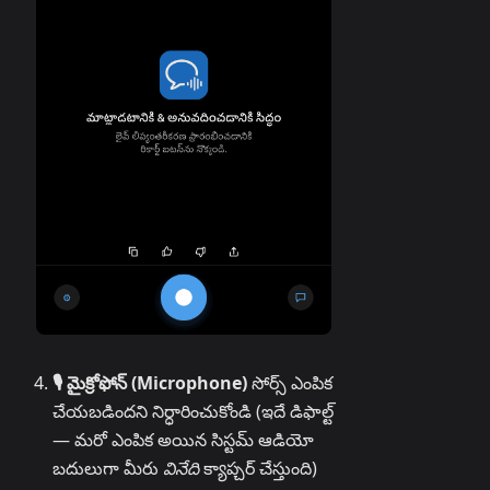
🎙️ మైక్రోఫోన్ (Microphone)
సోర్స్ ఎంపిక
చేయబడిందని నిర్ధారించుకోండి (ఇదే డిఫాల్ట్
— మరో ఎంపిక అయిన సిస్టమ్ ఆడియో
బదులుగా మీరు
వినేది
క్యాప్చర్ చేస్తుంది)