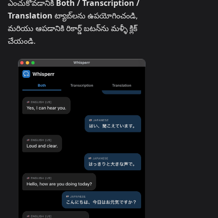
ఎంచుకోవడానికి
Both / Transcription /
Translation
ట్యాబ్‌లను ఉపయోగించండి,
మరియు ఆపడానికి రికార్డ్ బటన్‌ను మళ్ళీ క్లిక్
చేయండి.