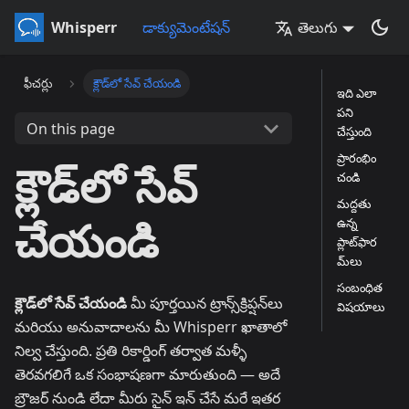
Whisperr
డాక్యుమెంటేషన్
తెలుగు
ఫీచర్లు
క్లౌడ్‌లో సేవ్ చేయండి
ఇది ఎలా
పని
On this page
చేస్తుంది
ప్రారంభిం
క్లౌడ్‌లో సేవ్
చండి
మద్దతు
చేయండి
ఉన్న
ప్లాట్‌ఫార
మ్‌లు
సంబంధిత
క్లౌడ్‌లో సేవ్ చేయండి
మీ పూర్తయిన ట్రాన్స్‌క్రిప్షన్‌లు
విషయాలు
మరియు అనువాదాలను మీ Whisperr ఖాతాలో
నిల్వ చేస్తుంది. ప్రతి రికార్డింగ్ తర్వాత మళ్ళీ
తెరవగలిగే ఒక సంభాషణగా మారుతుంది — అదే
బ్రౌజర్ నుండి లేదా మీరు సైన్ ఇన్ చేసే మరే ఇతర