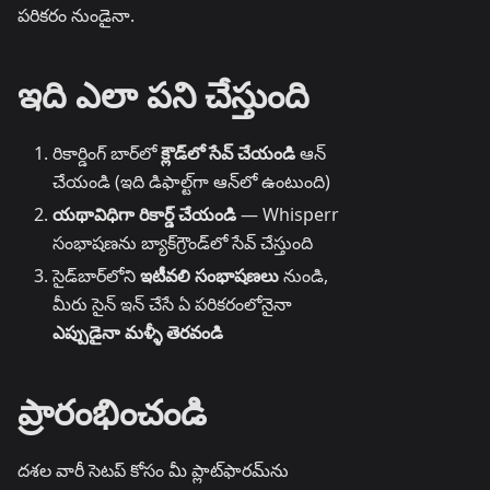
పరికరం నుండైనా.
ఇది ఎలా పని చేస్తుంది
రికార్డింగ్ బార్‌లో
క్లౌడ్‌లో సేవ్ చేయండి
ఆన్
చేయండి (ఇది డిఫాల్ట్‌గా ఆన్‌లో ఉంటుంది)
యథావిధిగా రికార్డ్ చేయండి
— Whisperr
సంభాషణను బ్యాక్‌గ్రౌండ్‌లో సేవ్ చేస్తుంది
సైడ్‌బార్‌లోని
ఇటీవలి సంభాషణలు
నుండి,
మీరు సైన్ ఇన్ చేసే ఏ పరికరంలోనైనా
ఎప్పుడైనా మళ్ళీ తెరవండి
ప్రారంభించండి
దశల వారీ సెటప్ కోసం మీ ప్లాట్‌ఫారమ్‌ను