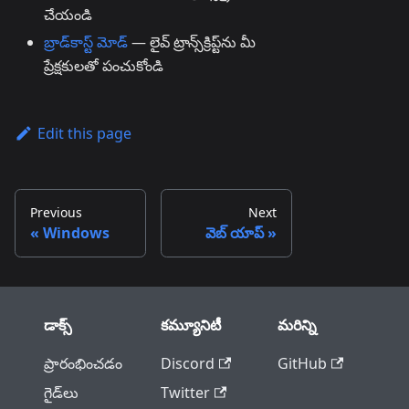
చేయండి
బ్రాడ్‌కాస్ట్ మోడ్
— లైవ్ ట్రాన్స్‌క్రిప్ట్‌ను మీ
ప్రేక్షకులతో పంచుకోండి
Edit this page
Previous
Next
Windows
వెబ్ యాప్
డాక్స్
కమ్యూనిటీ
మరిన్ని
ప్రారంభించడం
Discord
GitHub
గైడ్‌లు
Twitter