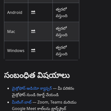
త్వరలో
Android
🔜
వస్తుంది
త్వరలో
Mac
🔜
వస్తుంది
త్వరలో
Windows
🔜
వస్తుంది
సంబంధిత విషయాలు
మైక్రోఫోన్ ఆడియో క్యాప్చర్
— మీ పరికరం
మైక్రోఫోన్ నుండి రికార్డ్ చేయండి
మీటింగ్ బాట్
— Zoom, Teams మరియు
Google Meet కాల్‌లను ట్రాన్స్‌క్రైబ్