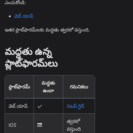
ఎంచుకోండి:
వెబ్ యాప్
ఇతర ప్లాట్‌ఫారమ్‌లకు మద్దతు త్వరలో వస్తుంది.
మద్దతు ఉన్న
ప్లాట్‌ఫారమ్‌లు
మద్దతు
ప్లాట్‌ఫారమ్
గమనికలు
ఉందా
వెబ్ యాప్
✅
సెటప్ గైడ్
త్వరలో
iOS
🔜
వస్తుంది