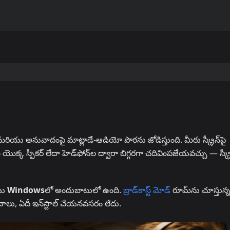
్షన్ మరియు అనువాదంపై మాట్లాడే-ఆడియో పొరను జోడిస్తుంది. మీరు స్క్రీన్‌పై
యొక్క స్పీకర్ లేదా హెడ్‌ఫోన్‌ల ద్వారా బిగ్గరగా చదివింపజేయవచ్చు — స్క్ర
యు
Windows
లో అందుబాటులో ఉంది.
బ్రాడ్‌కాస్ట్ మోడ్
రూమ్‌ను చూస్తున
తే చాలు, ఏదీ ఇన్‌స్టాల్ చేయనవసరం లేదు.