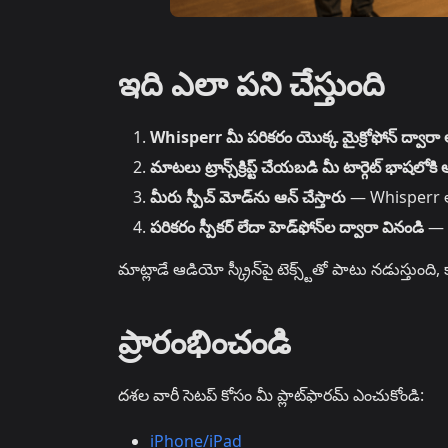
ఇది ఎలా పని చేస్తుంది
Whisperr మీ పరికరం యొక్క మైక్రోఫోన్ ద్వారా ఆ
మాటలు ట్రాన్స్‌క్రిప్ట్ చేయబడి మీ టార్గెట్ భా
మీరు స్పీచ్ మోడ్‌ను ఆన్ చేస్తారు
— Whisperr అను
పరికరం స్పీకర్ లేదా హెడ్‌ఫోన్‌ల ద్వారా వినండి
— అ
మాట్లాడే ఆడియో స్క్రీన్‌పై టెక్స్ట్‌తో పాటు నడుస్తు
ప్రారంభించండి
దశల వారీ సెటప్ కోసం మీ ప్లాట్‌ఫారమ్ ఎంచుకోండి:
iPhone/iPad