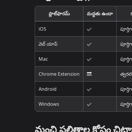
ప్లాట్‌ఫారమ్
మద్దతు ఉందా
iOS
✅
పూర్తి
వెబ్ యాప్
✅
పూర్తి
Mac
✅
పూర్తి
Chrome Extension
🔜
త్వరలో
Android
✅
పూర్తి
Windows
✅
పూర్తి
మంచి ఫలితాల కోసం చిట్క