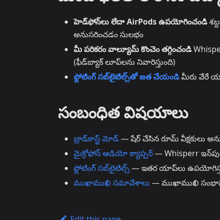
హెడ్‌ఫోన్‌లు లేదా AirPods ఉపయోగించండి
శబ్
అనుసరించడం సులభం
మీ పరికరం వాల్యూమ్ కొంచెం తగ్గించండి
Whisperr
(ఫీడ్‌బ్యాక్ లూప్‌లను నివారిస్తుంది)
ఫ్లోటింగ్ సబ్‌టైటిల్స్‌తో జత చేయండి
మీరు వేరే యా
సంబంధిత విషయాలు
బ్రాడ్‌కాస్ట్ మోడ్
— షేర్ చేసిన రూమ్ వీక్షకులు అను
మైక్రోఫోన్ ఆడియో క్యాప్చర్
— Whisperr ఇన్‌పుట్
ఫ్లోటింగ్ సబ్‌టైటిల్స్
— ఇతర యాప్‌లు ఉపయోగిస్త
ముఖాముఖి సమావేశాలు
— ముఖాముఖి సంభా
Edit this page