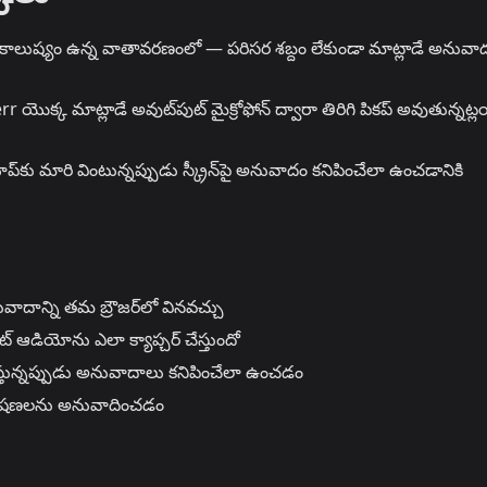
దకాలుష్యం ఉన్న వాతావరణంలో — పరిసర శబ్దం లేకుండా మాట్లాడే అనువా
 యొక్క మాట్లాడే అవుట్‌పుట్ మైక్రోఫోన్ ద్వారా తిరిగి పికప్ అవుతున్నట్ల
ప్‌కు మారి వింటున్నప్పుడు స్క్రీన్‌పై అనువాదం కనిపించేలా ఉంచడానికి
వాదాన్ని తమ బ్రౌజర్‌లో వినవచ్చు
 ఆడియోను ఎలా క్యాప్చర్ చేస్తుందో
ున్నప్పుడు అనువాదాలు కనిపించేలా ఉంచడం
షణలను అనువాదించడం