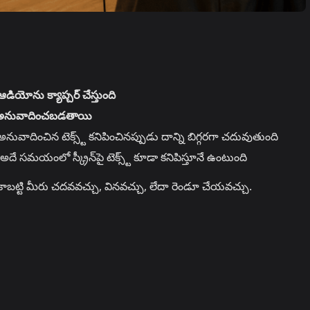
డియోను క్యాప్చర్ చేస్తుంది
షలోకి అనువాదించబడతాయి
వాదించిన టెక్స్ట్ కనిపించినప్పుడు దాన్ని బిగ్గరగా చదువుతుంది
దే సమయంలో స్క్రీన్‌పై టెక్స్ట్ కూడా కనిపిస్తూనే ఉంటుంది
ంది, కాబట్టి మీరు చదవవచ్చు, వినవచ్చు, లేదా రెండూ చేయవచ్చు.