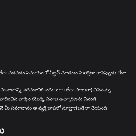
ా నడవడం సమయంలో స్క్రీన్ చూడడం సురక్షితం కానప్పుడు లేదా
అనువాదాన్ని చదవడానికి బదులుగా (లేదా పాటుగా) వినవచ్చు
అనువాదించిన వాక్యం యొక్క సహజ ఉచ్చారణను వినండి
నే మీ సమాధానం ఆ వ్యక్తి భాషలో మాట్లాడబడేలా చేయండి
లు