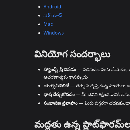
Android
వెబ్ యాప్
Mac
Windows
వినియోగ సందర్భాలు
హ్యాండ్స్-ఫ్రీ వినడం
— నడపడం, వంట చేయడం, లేద
ఆచరణాత్మకం కానప్పుడు
యాక్సెసిబిలిటీ
— తక్కువ దృష్టి ఉన్న పాఠకులు 
భాష నేర్చుకోవడం
— మీ చెవిని శిక్షించడానికి 
సంభాషణ ప్రవాహం
— మీరు బిగ్గరగా చదవకుండా
మద్దతు ఉన్న ప్లాట్‌ఫారమ్‌