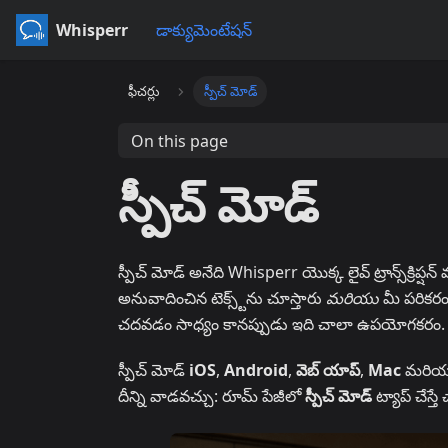
Whisperr
డాక్యుమెంటేషన్
ఫీచర్లు
స్పీచ్ మోడ్
On this page
స్పీచ్ మోడ్
స్పీచ్ మోడ్ అనేది Whisperr యొక్క లైవ్ ట్రాన్స్‌క్రిప
అనువాదించిన టెక్స్ట్‌ను చూస్తారు
మరియు
మీ పరికరం 
చదవడం సాధ్యం కానప్పుడు ఇది చాలా ఉపయోగకరం.
స్పీచ్ మోడ్
iOS
,
Android
,
వెబ్ యాప్
,
Mac
మరి
దీన్ని వాడవచ్చు: రూమ్ పేజీలో
స్పీచ్ మోడ్
ట్యాప్ చేస్