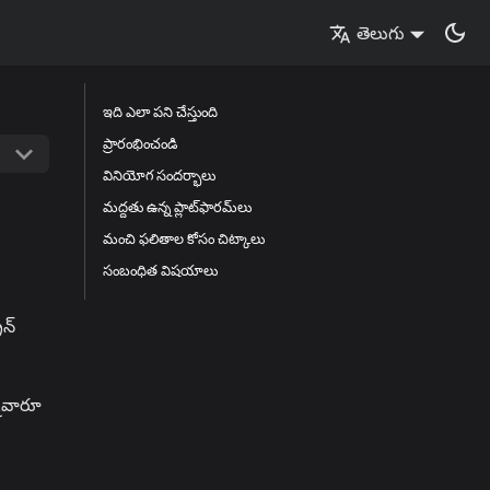
తెలుగు
ఇది ఎలా పని చేస్తుంది
ప్రారంభించండి
వినియోగ సందర్భాలు
మద్దతు ఉన్న ప్లాట్‌ఫారమ్‌లు
మంచి ఫలితాల కోసం చిట్కాలు
సంబంధిత విషయాలు
ీన్
్నవారూ