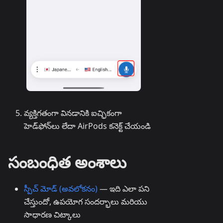
వ్యక్తిగతంగా వినడానికి ఐచ్ఛికంగా
హెడ్‌ఫోన్‌లు లేదా AirPods కనెక్ట్ చేయండి
సంబంధిత అంశాలు
స్పీచ్ మోడ్ (అవలోకనం)
— ఇది ఎలా పని
చేస్తుందో, ఉపయోగ సందర్భాలు మరియు
సాధారణ చిట్కాలు