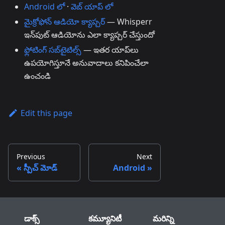
Android లో
·
వెబ్ యాప్ లో
మైక్రోఫోన్ ఆడియో క్యాప్చర్
— Whisperr
ఇన్‌పుట్ ఆడియోను ఎలా క్యాప్చర్ చేస్తుందో
ఫ్లోటింగ్ సబ్‌టైటిల్స్
— ఇతర యాప్‌లు
ఉపయోగిస్తూనే అనువాదాలు కనిపించేలా
ఉంచండి
Edit this page
Previous
Next
స్పీచ్ మోడ్
Android
డాక్స్
కమ్యూనిటీ
మరిన్ని