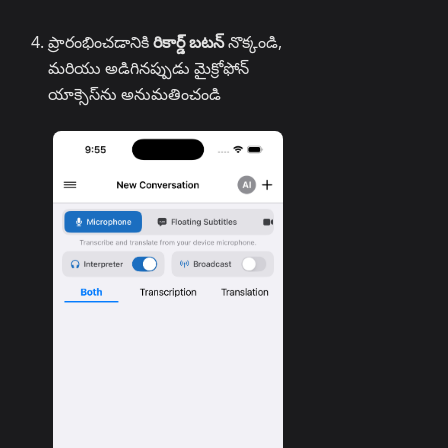
ప్రారంభించడానికి
రికార్డ్ బటన్
నొక్కండి,
మరియు అడిగినప్పుడు మైక్రోఫోన్
యాక్సెస్‌ను అనుమతించండి