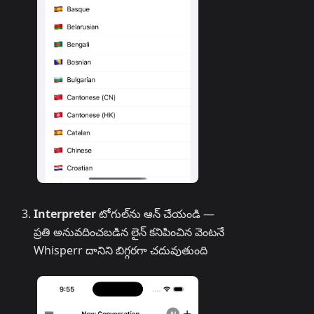
Interpreter
టోగుల్‌ను ఆన్ చేయండి —
ప్రతి అనువదించబడిన లైన్ కనిపించిన వెంటనే
Whisperr దానిని బిగ్గరగా చదువుతుంది