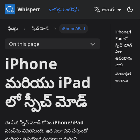
Whisperr
డాక్యుమెంటేషన్
తెలుగు
ఫీచర్లు
స్పీచ్ మోడ్
iPhone/iPad
iPhone/i
Pad లో
On this page
స్పీచ్ మోడ్
ఎలా
iPhone
ఉపయోగిం
చాలి
సంబంధిత
మరియు iPad
అంశాలు
లో స్పీచ్ మోడ్
ఈ పేజీ స్పీచ్ మోడ్ కోసం
iPhone/iPad
సెటప్‌ను వివరిస్తుంది. ఇది ఎలా పని చేస్తుందో
మరియు ఉపయోగ సందర్భాల గురించి