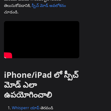
తెలుసుకోవడానికి,
స్పీచ్ మోడ్ అవలోకనం
చూడండి.
iPhone/iPad లో స్పీచ్
మోడ్ ఎలా
ఉపయోగించాలి
Whisperr యాప్
తెరవండి