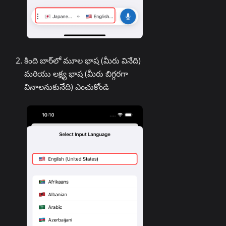
కింది బార్‌లో మూల భాష (మీరు వినేది)
మరియు లక్ష్య భాష (మీరు బిగ్గరగా
వినాలనుకునేది) ఎంచుకోండి