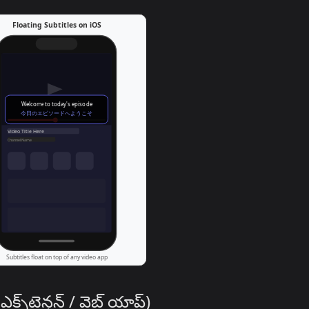
క్స్‌టెన్షన్ / వెబ్ యాప్)