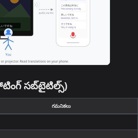
ంగ్ సబ్‌టైటిల్స్)
గమనికలు