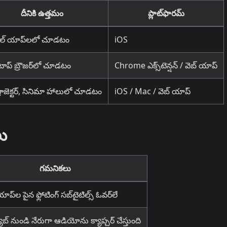
దీనికి ఉత్తమం
ప్లాట్‌ఫారమ్
ల్ యాప్‌లలో చూడటం
iOS
్‌టాప్ బ్రౌజర్‌లో చూడటం
Chrome ఎక్స్‌టెన్షన్ / వెబ్ యాప్
్రొజెక్టర్, సినిమా హాలులో చూడటం
iOS / Mac / వెబ్ యాప్
లు
గమనికలు
ప్‌ల పైన ఫ్లోటింగ్ సబ్‌టైటిల్స్ ఓవర్‌లే
్యాబ్ నుండి నేరుగా ఆడియోను క్యాప్చర్ చేస్తుంది