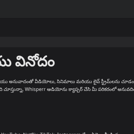
ు వినోదం
్ మరియు అనువాదంతో వీడియోలు, సినిమాలు మరియు లైవ్ స్ట్రీమ్‌లను చూడం
 ఏది చూస్తున్నా, Whisperr ఆడియోను క్యాప్చర్ చేసి మీ పరికరంలో అనువద