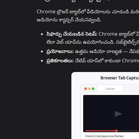
Chrome బ్రౌజర్ ట్యాబ్‌లో వీడియోలను చూడండి మరియ
ఆడియోను క్యాప్చర్ చేయనివ్వండి.
సిఫార్సు చేయబడిన సెటప్:
Chrome ట్యాబ్‌లో వీ
లేదా వెబ్ యాప్‌ను ఉపయోగించండి. సబ్‌టైటిల్స్‌న
ప్రయోజనాలు:
ఉత్తమ ఆడియో నాణ్యత — నేపథ్య శబ్ద
ప్రతికూలతలు:
నేటివ్ యాప్‌లో కాకుండా Chrome బ