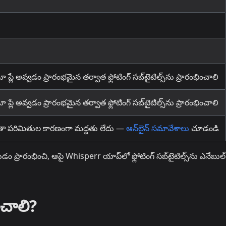
ో ప్లే అవ్వడం ప్రారంభమైన తర్వాత ఫ్లోటింగ్ సబ్‌టైటిల్స్‌ను ప్రారంభించాలి
ో ప్లే అవ్వడం ప్రారంభమైన తర్వాత ఫ్లోటింగ్ సబ్‌టైటిల్స్‌ను ప్రారంభించాలి
యతా పరిమితుల కారణంగా మద్దతు లేదు —
ఆన్‌లైన్ సమావేశాలు
చూడండి
 ప్రారంభించి, ఆపై Whisperr యాప్‌లో ఫ్లోటింగ్ సబ్‌టైటిల్స్‌ను ఎనేబుల్
ంచాలి?