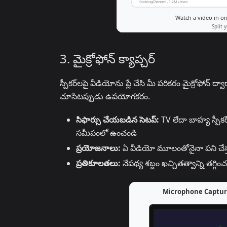
3. మైక్రోఫోన్ క్యాప్చర్
స్పీకర్‌లపై వీడియోను ప్లే చేసి మీ పరికరం మైక్రోఫోన్ ద
చూసేటప్పుడు ఉపయోగకరం.
సిఫార్సు చేయబడిన సెటప్:
TV లేదా బాహ్య స్పీకర
సమీపంలో ఉంచండి
ప్రయోజనాలు:
ఏ వీడియో మూలంతోనైనా పని చేస్తుం
ప్రతికూలతలు:
నేపథ్య శబ్దం ఖచ్చితత్వాన్ని త