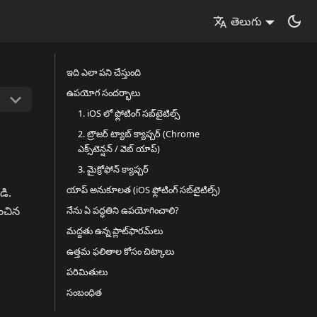
తెలుగు
ఇది ఎలా పని చేస్తుంది
ఉపయోగ సందర్భాలు
1. iOS లో ఫ్లోటింగ్ సబ్‌టైటిల్స్
2. బ్రౌజర్ ట్యాబ్ క్యాప్చర్ (Chrome
ఎక్స్‌టెన్షన్ / వెబ్ యాప్)
3. మైక్రోఫోన్ క్యాప్చర్
యాప్ అనుకూలత (iOS ఫ్లోటింగ్ సబ్‌టైటిల్స్)
డి.
ించిన
నేను ఏ పద్ధతిని ఉపయోగించాలి?
మద్దతు ఉన్న ప్లాట్‌ఫారమ్‌లు
ఉత్తమ ఫలితాల కోసం చిట్కాలు
పరిమితులు
సంబంధిత