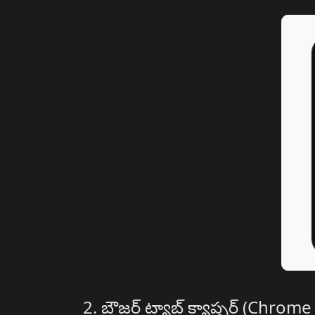
2. బ్రౌజర్ ట్యాబ్ క్యాప్చర్ (Chrome ఎ