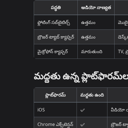
పద్ధతి
ఆడియో నాణ్యత
ఫ్లోటింగ్ సబ్‌టైటిల్స్
ఉత్తమం
మొబై
బ్రౌజర్ ట్యాబ్ క్యాప్చర్
ఉత్తమం
డెస్క
మైక్రోఫోన్ క్యాప్చర్
మారుతుంది
TV, ప
మద్దతు ఉన్న ప్లాట్‌ఫారమ్‌
ప్లాట్‌ఫారమ్
మద్దతు ఉంది
iOS
✅
వీడియో యా
Chrome ఎక్స్‌టెన్షన్
✅
బ్రౌజర్ ట