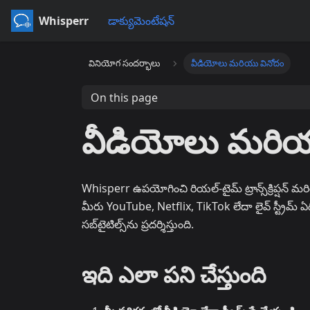
Whisperr
డాక్యుమెంటేషన్
వినియోగ సందర్భాలు
వీడియోలు మరియు వినోదం
On this page
వీడియోలు మరియ
Whisperr ఉపయోగించి రియల్-టైమ్ ట్రాన్స్‌క్రిప్షన
మీరు YouTube, Netflix, TikTok లేదా లైవ్ స్ట్రీమ్
సబ్‌టైటిల్స్‌ను ప్రదర్శిస్తుంది.
ఇది ఎలా పని చేస్తుంది