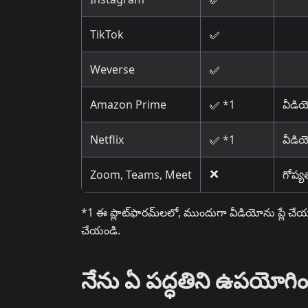
TikTok
✅
Weverse
✅
Amazon Prime
✅ *1
వీడియ
Netflix
✅ *1
వీడియ
Zoom, Teams, Meet
❌
గోప్
*1 ఈ ప్లాట్‌ఫారమ్‌లలో, ముందుగా వీడియోను ప్లే చేయడం
చేయండి.
నేను ఏ పద్ధతిని ఉపయోగి