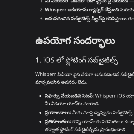
మీ పరికరంలో వీడియో లేదా స్ట్రీమ్ ప్లే చేయండి
— 
Whisperr ఆడియోను క్యాప్చర్ చేస్తుంది
మరియు దా
అనువదించిన సబ్‌టైటిల్స్ స్క్రీన్‌పై కనిపిస్తాయి
తద్
ఉపయోగ సందర్భాలు
1. iOS లో ఫ్లోటింగ్ సబ్‌టైటిల్స్
Whisperr వీడియో పైన నేరుగా అనువదించిన సబ్‌టైటిల్
మార్చవలసిన అవసరం లేదు.
సిఫార్సు చేయబడిన సెటప్:
Whisperr iOS యాప్‌ను తె
మీ వీడియో యాప్‌కు మారండి
ప్రయోజనాలు:
మీరు చూస్తున్నప్పుడు సబ్‌టైటిల్
ప్రతికూలతలు:
కొన్ని యాప్‌లకు పరిమితులు ఉన్నాయ
తర్వాత ఫ్లోటింగ్ సబ్‌టైటిల్స్‌ను ప్రారంభించాలి