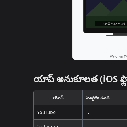
యాప్ అనుకూలత (iOS ఫ్లోటి
యాప్
మద్దతు ఉంది
YouTube
✅
Instagram
✅