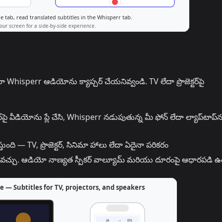
్వారా Whisperr ఆడియోను క్యాప్చర్ చేయనివ్వండి. TV లేదా ప్రొజెక్టర్‌పై
్‌పై వీడియోను ప్లే చేసి, Whisperr నడుపుతున్న మీ ఫోన్ లేదా ల్యాప్‌టాప్‌
ది — TV, ప్రొజెక్టర్, సినిమా హాలు లేదా ఏదైనా పరికరం
గ్గించవచ్చు. ఆడియో నాణ్యత స్పీకర్ వాల్యూమ్ మరియు దూరంపై ఆధారపడి 