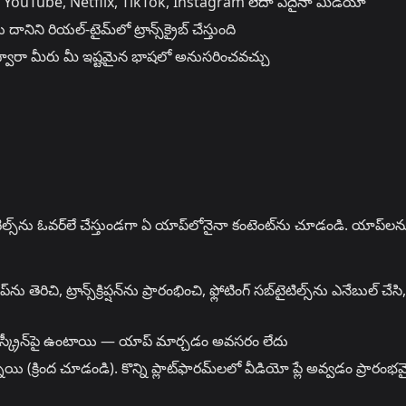
YouTube, Netflix, TikTok, Instagram లేదా ఏదైనా మీడియా
నిని రియల్-టైమ్‌లో ట్రాన్స్‌క్రైబ్ చేస్తుంది
వారా మీరు మీ ఇష్టమైన భాషలో అనుసరించవచ్చు
స్‌ను ఓవర్‌లే చేస్తుండగా ఏ యాప్‌లోనైనా కంటెంట్‌ను చూడండి. యాప్‌లన
రిచి, ట్రాన్స్‌క్రిప్షన్‌ను ప్రారంభించి, ఫ్లోటింగ్ సబ్‌టైటిల్స్‌ను ఎనేబుల్ చేసి
స్ స్క్రీన్‌పై ఉంటాయి — యాప్ మార్చడం అవసరం లేదు
ి (క్రింద చూడండి). కొన్ని ప్లాట్‌ఫారమ్‌లలో వీడియో ప్లే అవ్వడం ప్రారంభ