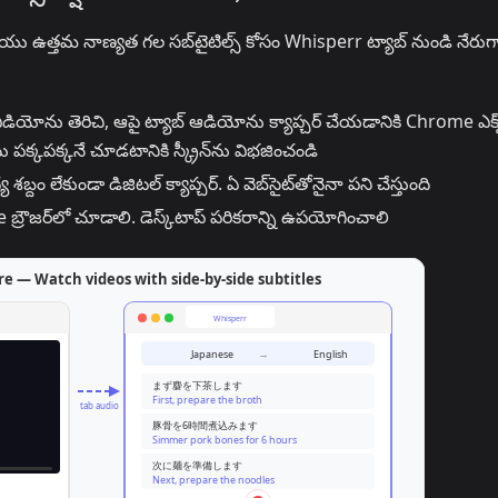
ు ఉత్తమ నాణ్యత గల సబ్‌టైటిల్స్ కోసం Whisperr ట్యాబ్ నుండి నేరుగ
డియోను తెరిచి, ఆపై ట్యాబ్ ఆడియోను క్యాప్చర్ చేయడానికి Chrome ఎక్స్‌
ు పక్కపక్కనే చూడటానికి స్క్రీన్‌ను విభజించండి
ం లేకుండా డిజిటల్ క్యాప్చర్. ఏ వెబ్‌సైట్‌తోనైనా పని చేస్తుంది
్రౌజర్‌లో చూడాలి. డెస్క్‌టాప్ పరికరాన్ని ఉపయోగించాలి