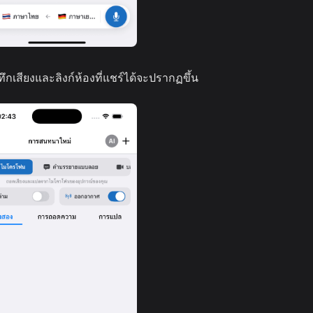
นทึกเสียงและลิงก์ห้องที่แชร์ได้จะปรากฏขึ้น