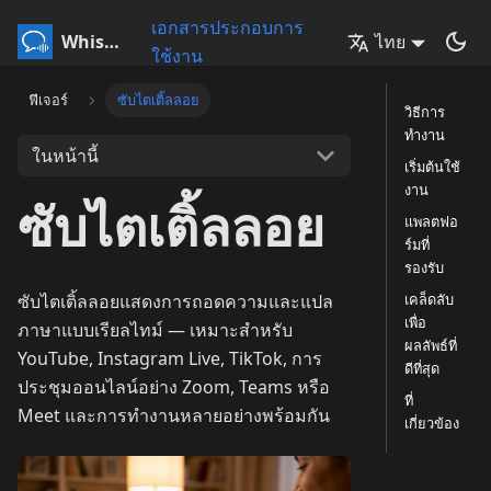
เอกสารประกอบการ
Whisperr
ไทย
ใช้งาน
ฟีเจอร์
ซับไตเติ้ลลอย
วิธีการ
ทำงาน
ในหน้านี้
เริ่มต้นใช้
งาน
ซับไตเติ้ลลอย
แพลตฟอ
ร์มที่
รองรับ
ซับไตเติ้ลลอยแสดงการถอดความและแปล
เคล็ดลับ
เพื่อ
ภาษาแบบเรียลไทม์ — เหมาะสำหรับ
ผลลัพธ์ที่
YouTube, Instagram Live, TikTok, การ
ดีที่สุด
ประชุมออนไลน์อย่าง Zoom, Teams หรือ
ที่
Meet และการทำงานหลายอย่างพร้อมกัน
เกี่ยวข้อง