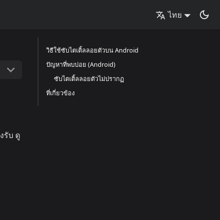
ไทย
วิธีใช้ซับไตเติ้ลลอยตัวบน Android
ปัญหาที่พบบ่อย (Android)
ซับไตเติ้ลลอยตัวไม่ปรากฏ
ที่เกี่ยวข้อง
รับ ดู