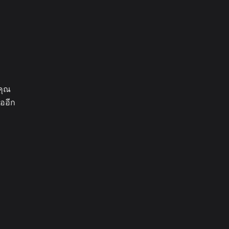
คุณ
ออีก