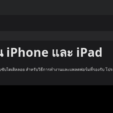
น iPhone และ iPad
ซับไตเติลลอย สำหรับวิธีการทำงานและแพลตฟอร์มที่รองรับ โปรดด