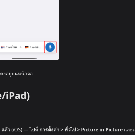
งคงอยู่บนหน้าจอ
e/iPad)
 แล้ว
(iOS) — ไปที่
การตั้งค่า > ทั่วไป > Picture in Picture
และต