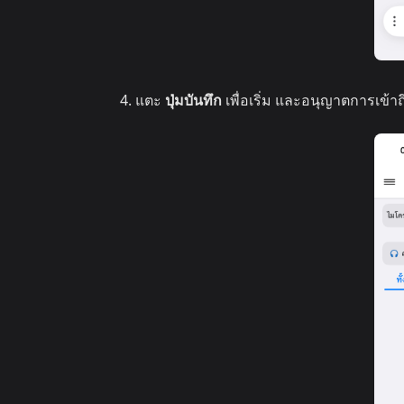
แตะ
ปุ่มบันทึก
เพื่อเริ่ม และอนุญาตการเข้าถ