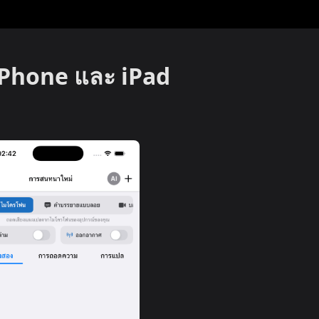
 iPhone และ iPad