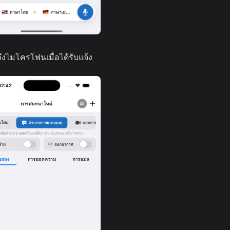
ึงไมโครโฟนเมื่อได้รับแจ้ง