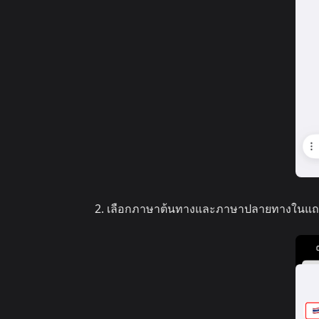
เลือกภาษาต้นทางและภาษาปลายทางในแถบ