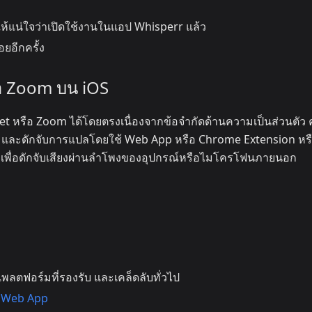
แน่ใจว่าเปิดใช้งานในแอป Whisperr แล้ว
ยอีกครั้ง
ือ Zoom บน iOS
et หรือ Zoom ได้โดยตรงเนื่องจากข้อจำกัดด้านความเป็นส่วนตัว 
 และดักจับการแปลโดยใช้ Web App หรือ Chrome Extension หรื
เพื่อดักจับเสียงผ่านลำโพงของอุปกรณ์หรือไมโครโฟนภายนอก
ลตฟอร์มที่รองรับ และเคล็ดลับทั่วไป
 Web App