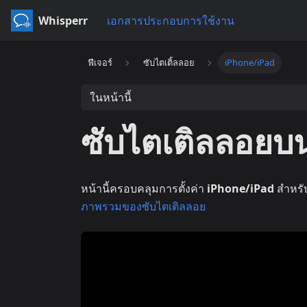
Whisperr
เอกสารประกอบการใช้งาน
ฟีเจอร์
ซับไตเติ้ลลอย
iPhone/iPad
ในหน้านี้
ซับไตเติลลอยบ
หน้านี้ครอบคลุมการตั้งค่า
iPhone/iPad
สำหรับ
ภาพรวมของซับไตเติลลอย