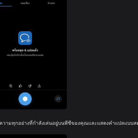
ามทุกอย่างที่กำลังเล่นอยู่บนพีซีของคุณและแสดงคำแปลแบบส