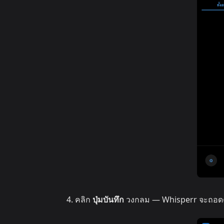
คลิก
ปุ่มบันทึก
วงกลม — Whisperr จะถอดคว