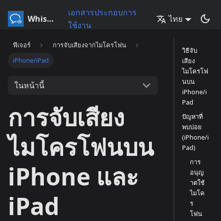
เอกสารประกอบการ
Whisperr
ไทย
ใช้งาน
ฟีเจอร์
การจับเสียงจากไมโครโฟน
วิธีจับ
iPhone/iPad
เสียง
ไมโครโฟ
นบน
ในหน้านี้
iPhone/i
Pad
การจับเสียง
ปัญหาที่
พบบ่อย
ไมโครโฟนบน
(iPhone/i
Pad)
การ
iPhone และ
อนุญ
าตใช้
ไมโค
iPad
ร
โฟน