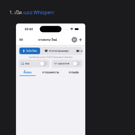
เปิด
แอป Whisperr