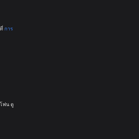
ี่
การ
โฟน ดู