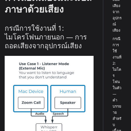
ภาษาด้วยเสียง
เสียง
จาก
อุปกร
ณ์
กรณีการใช้งานที่ 1:
เสียง
ไมโครโฟนภายนอก — การ
กรณี
ถอดเสียงจากอุปกรณ์เสียง
การ
ใช้
งานที่
2:
ไมโค
ร
โฟน
ในตัว
—
คำ
บรรย
าย
สำหรั
บ
เนื้อห