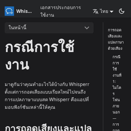
เอกสารประกอบการ
Whisperr
ไทย
ใช้งาน
ในหน้านี้
การถอด
เสียงและ
กรณีการใช้
แปลภาษา
ด้วยเสียง
กรณี
งาน
การ
ใช้
งานที่
1:
มาดูกันว่าคุณทำอะไรได้บ้างกับ Whisperr
ไมโค
ตั้งแต่การถอดเสียงแบบเรียลไทม์ไปจนถึง
ร
การแปลภาษาแบบสด Whisperr คือแอปที่
โฟน
ภาย
มอบฟังก์ชันเหล่านี้ให้คุณ
นอก
—
การ
การถอดเสียงและแปล
ถอด