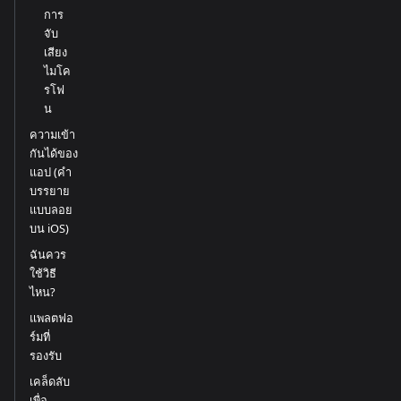
การ
จับ
เสียง
ไมโค
รโฟ
น
ความเข้า
กันได้ของ
แอป (คำ
บรรยาย
แบบลอย
บน iOS)
ฉันควร
ใช้วิธี
ไหน?
แพลตฟอ
ร์มที่
รองรับ
เคล็ดลับ
เพื่อ