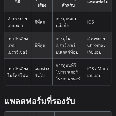
วิธี
แพลตฟอร์ม
เสียง
สำหรับ
คำบรรยาย
การดูบนแอ
ดีที่สุด
iOS
แบบลอย
ปมือถือ
การจับเสียง
การดูใน
ส่วนขยาย
แท็บ
ดีที่สุด
เบราว์เซอร์
Chrome /
เบราว์เซอร์
บนเดสก์ท็อป
เว็บแอป
การดูบนทีวี
การจับเสียง
แตกต่าง
iOS / Mac /
โปรเจกเตอร์
ไมโครโฟน
กันไป
เว็บแอป
โรงภาพยนตร์
แพลตฟอร์มที่รองรับ