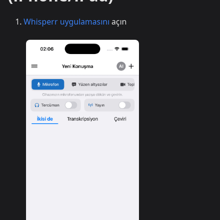
Whisperr uygulamasını
açın