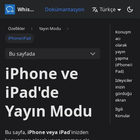
Whisperr
Dokümantasyon
Türkçe
Özellikler
Yayın Modu
Konuşm
iPhone/iPad
acı
olarak
yayın
Bu sayfada
yapma
(iPhone/i
iPhone ve
Pad)
İzleyiciler
iPad'de
inizin
gördüğü
ekran
Yayın Modu
İlgili
Konular
Bu sayfa,
iPhone veya iPad
'inizden