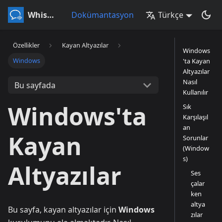
Whisperr
Dokümantasyon
Türkçe
Özellikler
Kayan Altyazılar
Windows
Windows
'ta Kayan
Altyazılar
Nasıl
Bu sayfada
Kullanılır
Windows'ta
Sık
Karşılaşıl
an
Kayan
Sorunlar
(Window
s)
Altyazılar
Ses
çalar
ken
altya
Bu sayfa, kayan altyazılar için
Windows
zılar