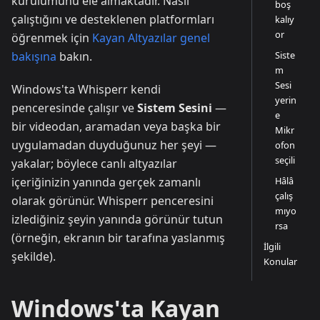
kurulumunu ele almaktadır. Nasıl
boş
çalıştığını ve desteklenen platformları
kalıy
or
öğrenmek için
Kayan Altyazılar genel
Siste
bakışına
bakın.
m
Sesi
Windows'ta Whisperr kendi
yerin
penceresinde çalışır ve
Sistem Sesini
—
e
bir videodan, aramadan veya başka bir
Mikr
uygulamadan duyduğunuz her şeyi —
ofon
seçili
yakalar; böylece canlı altyazılar
Hâlâ
içeriğinizin yanında gerçek zamanlı
çalış
olarak görünür. Whisperr penceresini
mıyo
izlediğiniz şeyin yanında görünür tutun
rsa
(örneğin, ekranın bir tarafına yaslanmış
İlgili
şekilde).
Konular
Windows'ta Kayan