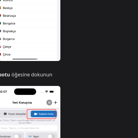
botu
öğesine dokunun