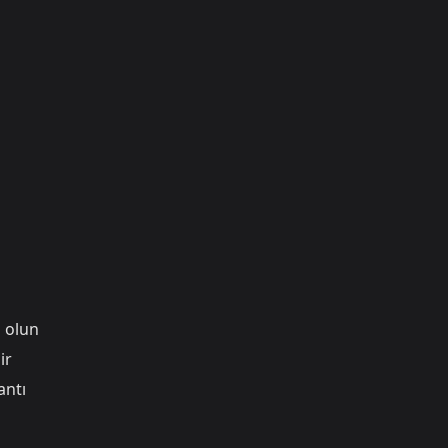
n olun
ir
antı