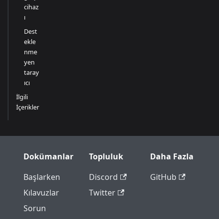
cihaz
ı
Dest
ekle
nme
yen
taray
ıcı
İlgili
İçerikler
Dokümanlar
Topluluk
Daha Fazla
Başlarken
Discord
GitHub
Kılavuzlar
Twitter
Sorun