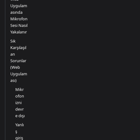
Uygulam
asında
Mikrofon
Sesi Nasıl
Yakalanır
Sık
Karşılaşıl
an
Sorunlar
(Web
Uygulam
ası)
Mikr
ofon
izni
devr
e dışı
Yanlı
ş
giriş