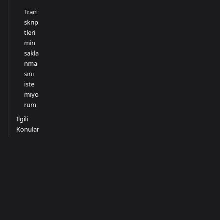
Tran
skrip
tleri
min
sakla
nma
sını
iste
miyo
rum
İlgili
Konular
Dokümanlar
Topluluk
Daha Fazla
Başlarken
Discord
GitHub
Kılavuzlar
Twitter