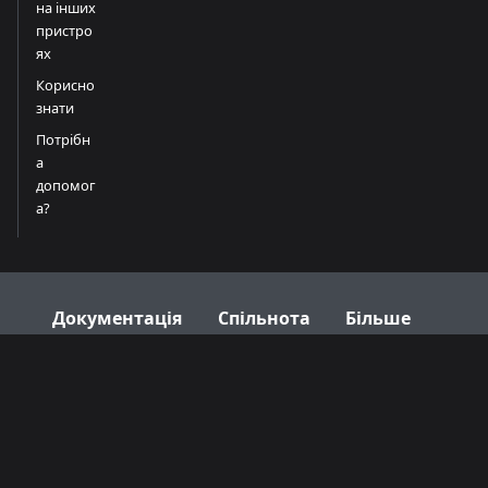
на інших
пристро
ях
Корисно
знати
Потрібн
а
допомог
а?
Документація
Спільнота
Більше
Початок
Discord
GitHub
роботи
Twitter
Посібники
Усунення