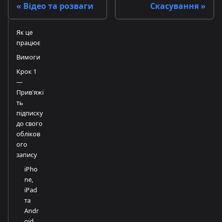
Відео та розваги
Скасування
Як це
працює
Вимоги
Крок 1
—
Прив'яжі
ть
підписку
до свого
обліков
ого
запису
iPho
ne,
iPad
та
Andr
oid