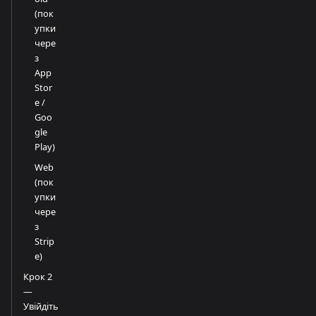
(пок
упки
чере
з
App
Stor
e /
Goo
gle
Play)
Web
(пок
упки
чере
з
Strip
e)
Крок 2
—
Увійдіть