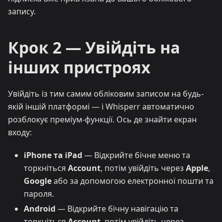
запису.
Крок 2 — Увійдіть на
інших пристроях
Увійдіть із тим самим обліковим записом на будь-
якій іншій платформі — і Whisperr автоматично
розблокує преміум-функції. Ось де знайти екран
входу:
iPhone та iPad
— Відкрийте бічне меню та
торкніться
Account
, потім увійдіть через
Apple
,
Google
або за допомогою електронної пошти та
пароля.
Android
— Відкрийте бічну навігацію та
торкніться
Account
, потім увійдіть через