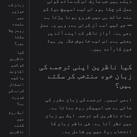
دیتے ہیں جب صارف اس کے ساتھ کوئی
زبان کے
عمل کر چکا ہو، اس لیے اسپیچ موڈ کو
جوڑوں
بند حالت ہی میں شروع ہونا پڑتا ہے
میں
متعدد
— جو ٹیپ اسے آن کرتی ہے، وہی وہ عمل
رومز چلا
بھی ہے۔ آواز ناظر کے اپنے آلے پر
سکتا
بجتی ہے، اس لیے خاموش جگہ پر ہیڈ
ہوں؟
فون کارآمد ہیں۔
کیا
ناظرین
کیا ناظرین اپنی ترجمے کی
کو کسی
اکاؤنٹ
زبان خود منتخب کر سکتے
یا کچھ
ہیں؟
انسٹال
کرنے کی
ضرورت
ابھی نہیں۔ ترجمے کی زبان مقرر کی
ہے؟
جاتی ہے جب اسپیکر روم بناتا ہے۔
ایک روم
تمام ناظرین کو ترجمہ ایک ہی زبان
میں
میں نظر آتا ہے۔ فی ناظر زبان کا
کتنے
انتخاب روڈ میپ پر شامل ہے۔
ناظرین