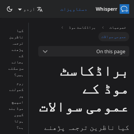
Whisperr
دستاویزات
اردو
خصوصیات
براڈکاسٹ موڈ
کیا
عمومی سوالات
ناظرین
ترجمہ
پڑھنے
On this page
کے
بجائے
براڈکاسٹ
سن سکتے
ہیں؟
موڈ کے
روم
کھولنے
پر
عمومی سوالات
اسپیچ
موڈ بند
کیوں
ہوتا
کیا ناظرین ترجمہ پڑھنے
ہے؟