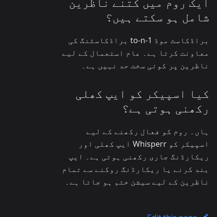
ایک روم میں کتنے ناظرین
شامل ہو سکتے ہیں؟
براڈکاسٹ موڈ 1-to-n براڈکاسٹنگ کی
معاونت کرتا ہے۔ عام استعمال کے لیے
ناظرین پر کوئی سخت حد نہیں ہے۔
کیا اسپیکر کو ایپ کھلی
رکھنی ہوتی ہے؟
ہاں۔ روم کو فعال رکھنے کے لیے
اسپیکر کو Whisperr ایپ کھلی اور
ریکارڈنگ جاری رکھنی ہوتی ہے۔ ایپ
بند کرنے یا ریکارڈنگ روکنے سے تمام
ناظرین کے لیے سیشن ختم ہو جاتا ہے۔