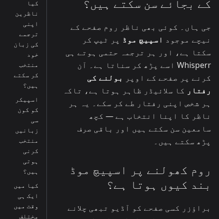
کے بجائے سن سکتے ہیں؟
کیا
ناظرین
اپنی
جی ہاں۔ کوئی بھی ناظر روم صفحے کے
ترجمے
نیچے موجود
اسپیچ موڈ
پر ٹیپ کر
کی زبان
سکتا ہے، اور ہر ترجمہ حتمی ہوتے ہی
خود
Whisperr اسے پڑھ کر سناتا ہے۔ آن
منتخب
کر سکتے
کرنے پر صفحے کے اوپر
بولنے کی
ہیں؟
رفتار
کا سلائیڈر ظاہر ہوتا ہے، تاکہ
اسپیکر
ہر شخص اپنی رفتار طے کر سکے۔ یہ ہر
کو کون
ناظر کا اپنا انتخاب ہے — کچھ
سی
سامعین سن سکتے ہیں اور باقی صرف
زبانیں
منتخب
پڑھ سکتے ہیں۔
کرنی
ہوتی
روم کھولنے پر اسپیچ موڈ
ہیں؟
بند کیوں ہوتا ہے؟
کیا میں
ایک ہی
وقت میں
براؤزر کسی صفحے کو آڈیو تبھی چلانے
مختلف