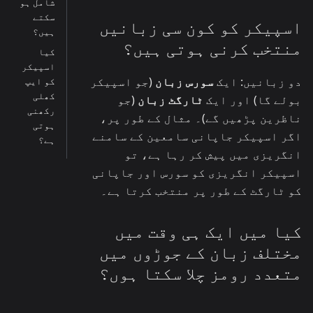
شامل ہو
سکتے
اسپیکر کو کون سی زبانیں
ہیں؟
منتخب کرنی ہوتی ہیں؟
کیا
اسپیکر
دو زبانیں: ایک
سورس زبان
(جو اسپیکر
کو ایپ
کھلی
بولے گا) اور ایک
ٹارگٹ زبان
(جو
رکھنی
ناظرین پڑھیں گے)۔ مثال کے طور پر،
ہوتی
اگر اسپیکر جاپانی سامعین کے سامنے
ہے؟
انگریزی میں پیش کر رہا ہے، تو
اسپیکر انگریزی کو سورس اور جاپانی
کو ٹارگٹ کے طور پر منتخب کرتا ہے۔
کیا میں ایک ہی وقت میں
مختلف زبان کے جوڑوں میں
متعدد رومز چلا سکتا ہوں؟