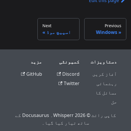
Edit this page
Next
Previous
Windows
اسپیچ موڈ
دستاویزات
کمیونٹی
مزید
آغاز کریں
Discord
GitHub
رہنمائی
Twitter
مسائل کا
حل
کاپی رائٹ © 2026 Whisperr۔ Docusaurus کے
ساتھ تیار کیا گیا۔