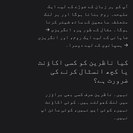
آپ کو ہر زبان کے جوڑے کے لیے ایک
علیحدہ روم بنانا ہوگا اور ہر لنک
متعلقہ سامعین کے ساتھ شیئر کرنا
ہوگا۔ مثال کے طور پر، انگریزی →
جاپانی کے لیے ایک روم، اور انگریزی
→ ہسپانوی کے لیے دوسرا۔
کیا ناظرین کو کسی اکاؤنٹ
یا کچھ انسٹال کرنے کی
ضرورت ہے؟
نہیں۔ ناظرین صرف کسی بھی براؤزر
میں لنک کھولتے ہیں۔ کوئی اکاؤنٹ
نہیں، کوئی ایپ نہیں، کوئی سائن اپ
نہیں۔