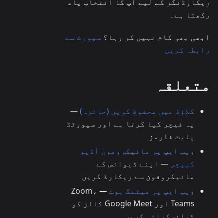
ریکارڈنگز کے لیے آپ کا انتخاب یاد
رکھتا ہے۔
ابھی بھی کام نہیں کر رہا؟
سپورٹ سے
رابطہ کریں
متعلقہ
کلاؤڈ میں محفوظ کریں (جائزہ)
—
یہ فیچر کیا کرتا ہے اور سپورٹڈ
پلیٹ فارمز
ویب ایپ پر مائیکروفون آڈیو
کیپچر
— اپنے ڈیوائس کے
مائیکروفون سے ریکارڈ کریں
ویب ایپ پر میٹنگ بوٹ
— Zoom،
Teams اور Google Meet کالز کو
ٹرانسکرائب کریں