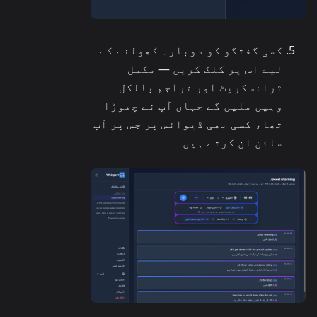
کسی گفتگو کو دوبارہ کھولنے کے
لیے اس پر کلک کریں — مکمل
ٹرانسکرپٹ اور تراجم بالکل
وہیں ملیں گے جہاں آپ نے چھوڑا
تھا، کسی بھی ڈیوائس پر جس پر آپ
سائن ان کرتے ہیں