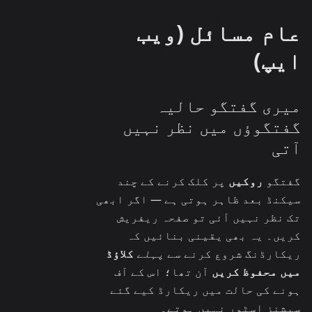
عام مسائل (ویب
ایپ)
میری گفتگو حالیہ
گفتگوؤں میں نظر نہیں
آتی
گفتگو
روکیں
پر کلک کرنے کے چند
سیکنڈ بعد ظاہر ہوتی ہے — اگر ابھی
تک نظر نہیں آئی تو صفحہ ریفریش
کریں۔ یہ بھی یقینی بنائیں کہ
ریکارڈنگ شروع کرنے سے
پہلے
کلاؤڈ
میں محفوظ کریں
آن تھا؛ اس کے آف
ہونے کی حالت میں ریکارڈ کیے گئے
سیشنز اسٹور نہیں ہوتے۔