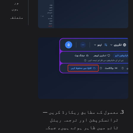
ور
ہوں
متعلقہ
معمول کے مطابق ریکارڈ کریں —
ٹرانسکرپشن اور ترجمہ ریئل
ٹائم میں ظاہر ہوتے ہیں، جبکہ