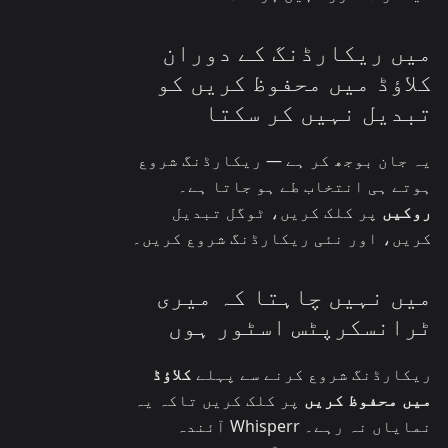
میں ریکارڈنگ کے دوران
کلاؤڈ میں محفوظ کریں کو
تبدیل نہیں کر سکتا
یہ جان بوجھ کر ہے — ریکارڈنگ شروع
ہوتے ہی انتخاب طے ہو جاتا ہے۔
روکیں
پر کلک کریں، ٹوگل تبدیل
کریں، اور نئی ریکارڈنگ شروع کریں۔
میں نہیں چاہتا کہ میری
ٹرانسکرپٹس اسٹور ہوں
ریکارڈنگ شروع کرنے سے پہلے
کلاؤڈ
میں محفوظ کریں
پر کلک کریں تاکہ یہ
نمایاں نہ رہے۔ Whisperr آئندہ