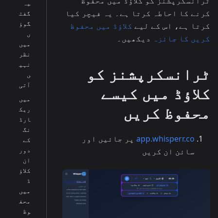
ٹرانسکرپشنز کو کلاؤڈ میں محفوظ
یہ
کرنے کا احاطہ کرتا ہے۔ یہ فیچر کیا
گفت
گوؤ
کرتا ہے، اس کے لیے
کلاؤڈ میں محفوظ
ں
کریں کا جائزہ
دیکھیں۔
میں
نظر
نہی
ٹرانسکرپشنز کو
ں
آتی
کلاؤڈ میں کیسے
میں
محفوظ کریں
ریک
ارڈ
نگ
app.whisperr.co
پر جائیں اور
کے
دور
سائن ان کریں
ان
کلاؤ
ڈ
میں
محف
وظ