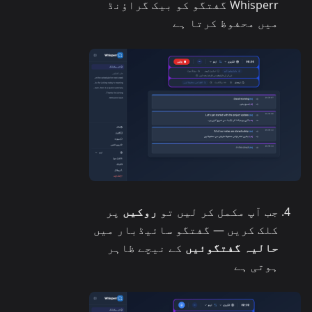
Whisperr گفتگو کو بیک گراؤنڈ
میں محفوظ کرتا ہے
جب آپ مکمل کر لیں تو
روکیں
پر
کلک کریں — گفتگو سائیڈبار میں
حالیہ گفتگوئیں
کے نیچے ظاہر
ہوتی ہے