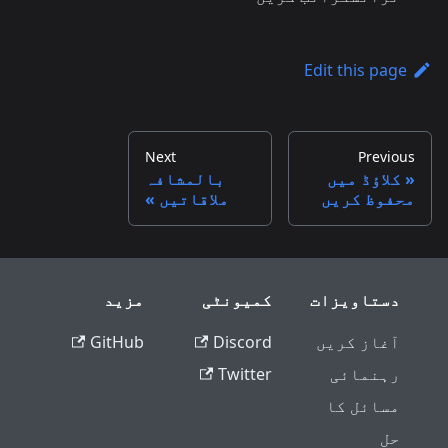
Edit this page
Next
Previous
کلاؤڈ میں
بالمشافہ
محفوظ کریں
ملاقاتیں
دستاویزات
کمیونٹی
مزید
آغاز کریں
Discord
GitHub
رہنمائی
Twitter
مسائل کا
حل