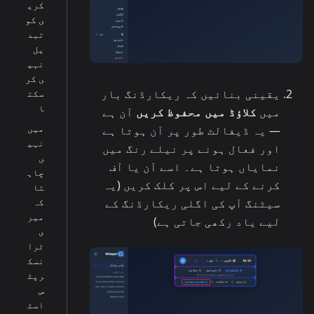
کری
ں کو
تبد
یل
نہی
ں کر
یقینی بنائیں کہ ریکارڈنگ بار
سکت
ا
میں
کلاؤڈ میں محفوظ کریں
آن ہے
میں
— یہ ڈیفالٹ طور پر آن ہوتا ہے
نہی
اور فعال ہونے پر نیلے رنگ میں
ں
نمایاں ہوتا ہے۔ اسے آن یا آف
چاہ
کرنے کے لیے اس پر کلک کریں (یہ
تا
کہ
سیٹنگ آپ کی اگلی ریکارڈنگ کے
میر
لیے یاد رکھی جاتی ہے)
ی
ٹرا
نسک
رپٹ
س
اسٹ