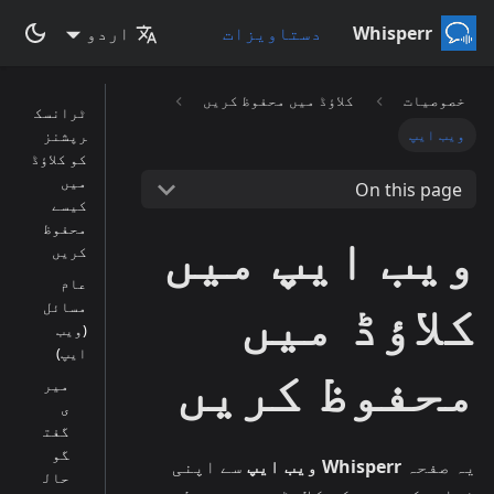
Whisperr
دستاویزات
اردو
خصوصیات
کلاؤڈ میں محفوظ کریں
ٹرانسک
ویب ایپ
رپشنز
کو کلاؤڈ
میں
On this page
کیسے
محفوظ
ویب ایپ میں
کریں
عام
کلاؤڈ میں
مسائل
(ویب
ایپ)
محفوظ کریں
میر
ی
گفت
گو
یہ صفحہ
Whisperr ویب ایپ
سے اپنی
حال